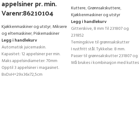
appelsiner pr. min.
Kuttere
,
Grønnsakskuttere
,
Varenr:86210104
Kjøkkenmaskiner og utstyr
Legg i handlekurv
Kjøkkenmaskiner og utstyr
,
Miksere
Gitterskive, 8 mm Til 231807 og
og eltemaskiner
,
Piskemaskiner
231852
Legg i handlekurv
Terningskive til grønnsakskutter
Automatisk juicemaskin.
I rustfritt stål. Tykkelse: 8 mm.
Kapasitet: 12 appelsiner per min.
Passer til grønnsakskutter 231807 og
Maks appelsindiameter: 70mm
Må brukes i kombinasjon med kuttes
Opptil 3 appelsiner i magasinet.
BxDxH=29x36x72,5cm