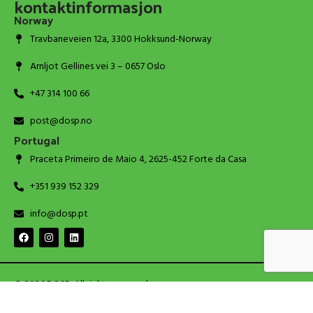
kontaktinformasjon
Norway
Travbaneveien 12a, 3300 Hokksund-Norway
Arnljot Gellines vei 3 – 0657 Oslo
+47 314 100 66
post@dosp.no
Portugal
Praceta Primeiro de Maio 4, 2625-452 Forte da Casa
+351 939 152 329
info@dosp.pt
© 2026 DOSP. All rights reserved.