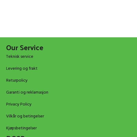
Our Service
Teknisk service
Levering og frakt
Returpolicy
Garanti og reklamasjon
Privacy Policy
Vilkår og betingelser
Kjøpsbetingelser