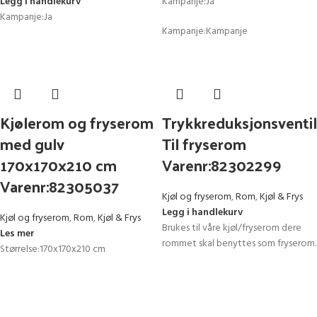
Legg i handlekurv
Kampanje:Ja
Kampanje:Ja
Kampanje:Kampanje
Kjølerom og fryserom
Trykkreduksjonsventil
med gulv
Til fryserom
170x170x210 cm
Varenr:82302299
Varenr:82305037
Kjøl og fryserom
,
Rom
,
Kjøl & Frys
Legg i handlekurv
Kjøl og fryserom
,
Rom
,
Kjøl & Frys
Brukes til våre kjøl/fryserom dere
Les mer
rommet skal benyttes som fryserom.
Størrelse:170x170x210 cm