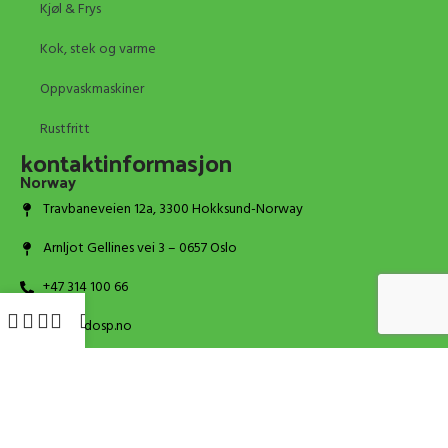
Kjøl & Frys
Kok, stek og varme
Oppvaskmaskiner
Rustfritt
kontaktinformasjon
Norway
Travbaneveien 12a, 3300 Hokksund-Norway
Arnljot Gellines vei 3 – 0657 Oslo
+47 314 100 66
post@dosp.no
Portugal
Praceta Primeiro de Maio 4, 2625-452 Forte da Casa
+351 939 152 329