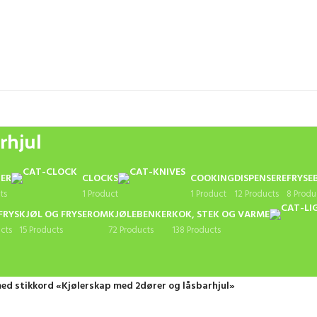
rhjul
TER
CLOCKS
COOKING
DISPENSERE
FRYSE
ts
1 Product
1 Product
12 Products
8 Produ
FRYS
KJØL OG FRYSEROM
KJØLEBENKER
KOK, STEK OG VARME
cts
15 Products
72 Products
138 Products
ed stikkord «Kjølerskap med 2dører og låsbarhjul»