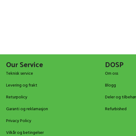
Our Service
DOSP
Teknisk service
Om oss
Levering og frakt
Blogg
Returpolicy
Deler og tilbehør
Garanti og reklamasjon
Refurbished
Privacy Policy
Vilkår og betingelser