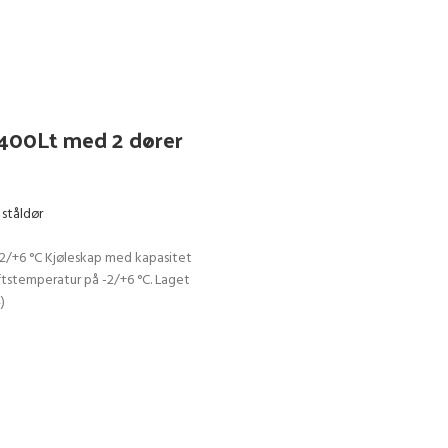
1400Lt med 2 dører
 ståldør
-2/+6 °C Kjøleskap med kapasitet
riftstemperatur på -2/+6 °C. Laget
4)