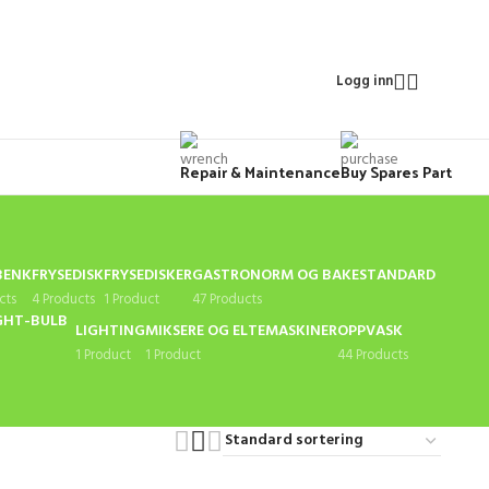
Logg inn
Repair & Maintenance
Buy Spares Part
BENK
FRYSEDISK
FRYSEDISKER
GASTRONORM OG BAKESTANDARD
cts
4 Products
1 Product
47 Products
LIGHTING
MIKSERE OG ELTEMASKINER
OPPVASK
1 Product
1 Product
44 Products