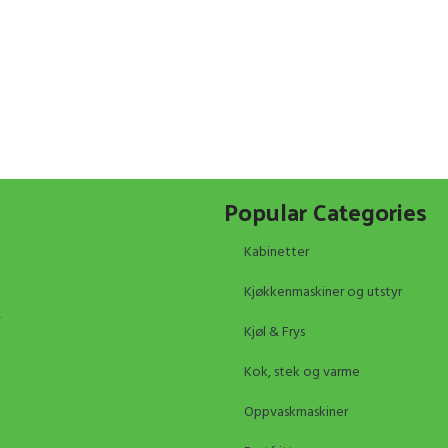
Popular Categories
Kabinetter
Kjøkkenmaskiner og utstyr
Kjøl & Frys
Kok, stek og varme
Oppvaskmaskiner