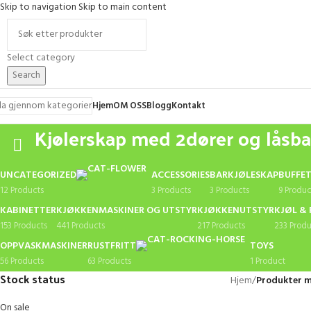
Skip to navigation
Skip to main content
Select category
Search
la gjennom kategorier
Hjem
OM OSS
Blogg
Kontakt
Kjølerskap med 2dører og låsba
UNCATEGORIZED
ACCESSORIES
BARKJØLESKAP
BUFFE
12 Products
3 Products
3 Products
9 Produc
KABINETTER
KJØKKENMASKINER OG UTSTYR
KJØKKENUTSTYR
KJØL & 
153 Products
441 Products
217 Products
233 Produ
OPPVASKMASKINER
RUSTFRITT
TOYS
56 Products
63 Products
1 Product
Stock status
Hjem
/
Produkter m
On sale