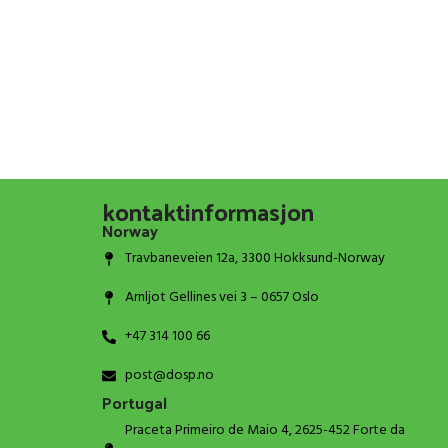
kontaktinformasjon
Norway
Travbaneveien 12a, 3300 Hokksund-Norway
Arnljot Gellines vei 3 – 0657 Oslo
+47 314 100 66
post@dosp.no
Portugal
Praceta Primeiro de Maio 4, 2625-452 Forte da