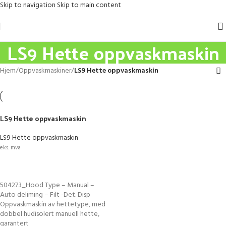
Skip to navigation
Skip to main content
LS9 Hette oppvaskmaskin
Hjem
/
Oppvaskmaskiner
/
LS9 Hette oppvaskmaskin
LS9 Hette oppvaskmaskin
LS9 Hette oppvaskmaskin
eks. mva
LEGG I HANDLEKURV
504273_Hood Type – Manual –
Auto deliming – Filt -Det. Disp
Oppvaskmaskin av hettetype, med
dobbel hudisolert manuell hette,
garantert