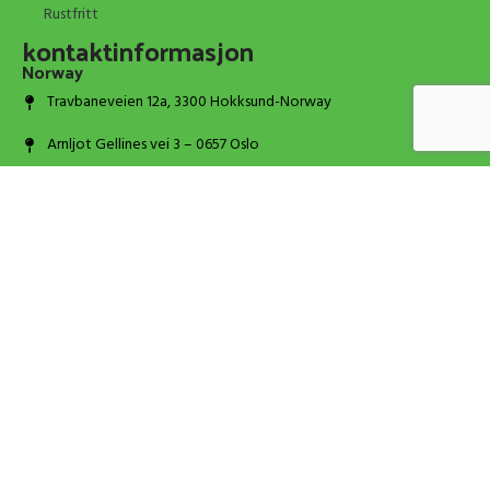
Rustfritt
kontaktinformasjon
Norway
Travbaneveien 12a, 3300 Hokksund-Norway
Arnljot Gellines vei 3 – 0657 Oslo
+47 314 100 66
post@dosp.no
Portugal
Praceta Primeiro de Maio 4, 2625-452 Forte da Casa
+351 939 152 329
info@dosp.pt
© 2026 DOSP. All rights reserved.