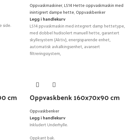
Oppvaskmaskiner
,
LS14 Hette oppvaskmaskin med
inintigrert dampe hette
,
Oppvaskbenker
Legg i handlekurv
 side.
LS14 ppvaskmaskin med integrert damp hettetype,
med dobbel hudisolert manuell hette, garantert
skyllesystem (Aktiv), energisparende enhet,
automatisk avkalkingsenhet, avansert
filtreringssystem,
90 cm
Oppvaskbenk 160x70x90 cm
Oppvaskbenker
Legg i handlekurv
Inkludert Underhylle.
Oppkant bak.