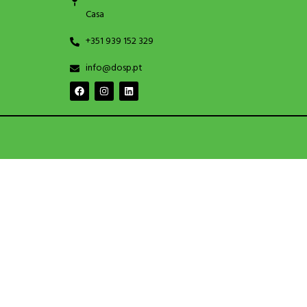
Casa
+351 939 152 329
info@dosp.pt