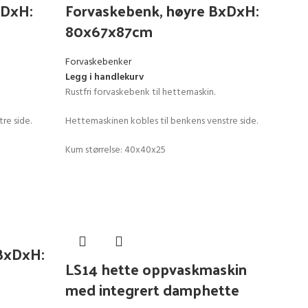
xDxH:
Forvaskebenk, høyre BxDxH:
80x67x87cm
Forvaskebenker
Legg i handlekurv
Rustfri forvaskebenk til hettemaskin.
re side.
Hettemaskinen kobles til benkens venstre side.
Kum størrelse: 40x40x25
BxDxH:
LS14 hette oppvaskmaskin
med integrert damphette