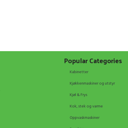
Popular Categories
Kabinetter
Kjøkkenmaskiner og utstyr
Kjøl & Frys
Kok, stek og varme
Oppvaskmaskiner