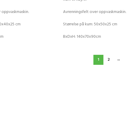
r oppvaskmaskin.
Avrenningsfelt over oppvaskmaskin.
40x40x25 cm
Størrelse på kum: 50x50x25 cm
cm
BxDxH: 140x70x90cm
1
2
→