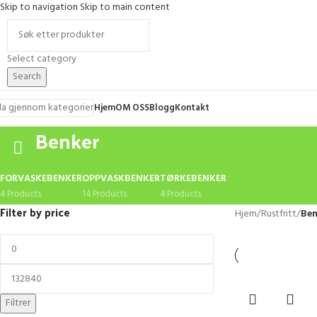
Skip to navigation
Skip to main content
Select category
Search
la gjennom kategorier
Hjem
OM OSS
Blogg
Kontakt
Benker
FORVASKEBENKER
OPPVASKBENKER
TØRKEBENKER
4 Products
14 Products
4 Products
Filter by price
Hjem
/
Rustfritt
/
Ben
Filtrer