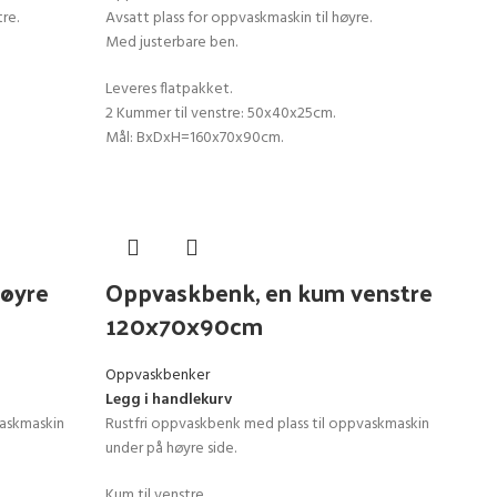
re.
Avsatt plass for oppvaskmaskin til høyre.
Med justerbare ben.
Leveres flatpakket.
2 Kummer til venstre: 50x40x25cm.
Mål: BxDxH=160x70x90cm.
øyre
Oppvaskbenk, en kum venstre
120x70x90cm
Oppvaskbenker
Legg i handlekurv
vaskmaskin
Rustfri oppvaskbenk med plass til oppvaskmaskin
under på høyre side.
Kum til venstre.