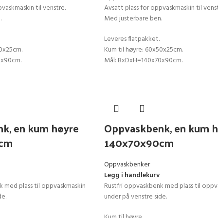
pvaskmaskin til venstre.
Avsatt plass for oppvaskmaskin til venst
.
Med justerbare ben.
Leveres flatpakket.
50x25cm.
Kum til høyre: 60x50x25cm.
0x90cm.
Mål: BxDxH=140x70x90cm.
k, en kum høyre
Oppvaskbenk, en kum h
0cm
140x70x90cm
Oppvaskbenker
Legg i handlekurv
k med plass til oppvaskmaskin
Rustfri oppvaskbenk med plass til opp
de.
under på venstre side.
Kum til høyre.