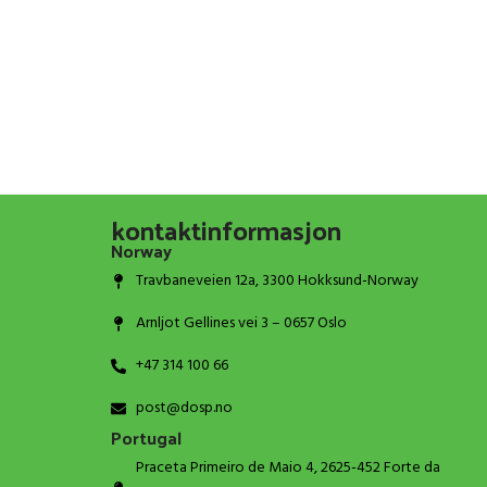
kontaktinformasjon
Norway
Travbaneveien 12a, 3300 Hokksund-Norway
Arnljot Gellines vei 3 – 0657 Oslo
+47 314 100 66
post@dosp.no
Portugal
Praceta Primeiro de Maio 4, 2625-452 Forte da