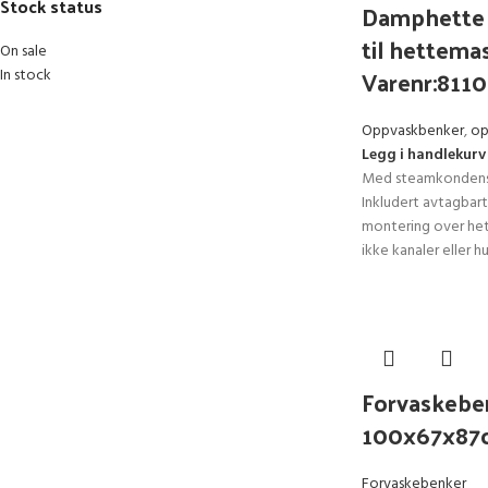
Stock status
Damphette
til hettema
On sale
Varenr:811
In stock
Oppvaskbenker
,
op
Legg i handlekurv
Med steamkondenseri
Inkludert avtagbar
montering over he
ikke kanaler eller hu
Forvaskebe
100x67x87
Forvaskebenker