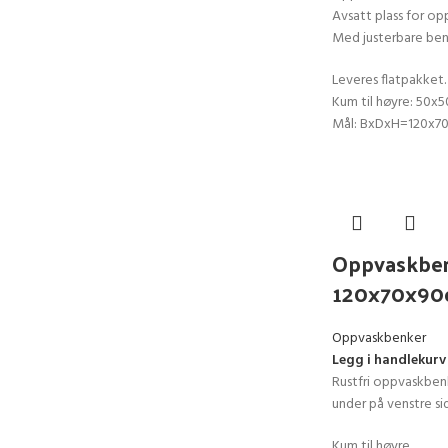
Avsatt plass for op
Med justerbare ben
Leveres flatpakket.
Kum til høyre: 50x
Mål: BxDxH=120x7
Oppvaskben
120x70x9
Oppvaskbenker
Legg i handlekurv
Rustfri oppvaskben
under på venstre si
Kum til høyre.