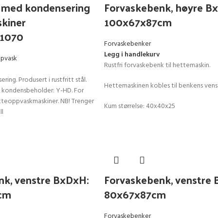
 med kondensering
Forvaskebenk, høyre B
skiner
100x67x87cm
01070
Forvaskebenker
Legg i handlekurv
pvask
Rustfri forvaskebenk til hettemaskin.
ng. Produsert i rustfritt stål.
Hettemaskinen kobles til benkens venst
t kondensbeholder: Y-HD. For
tteoppvaskmaskiner. NB! Trenger
Kum størrelse: 40x40x25
ll
nk, venstre BxDxH:
Forvaskebenk, venstre 
cm
80x67x87cm
Forvaskebenker