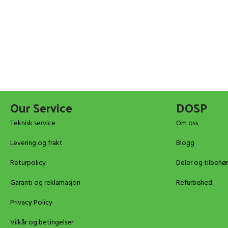
Our Service
DOSP
Teknisk service
Om oss
Levering og frakt
Blogg
Returpolicy
Deler og tilbehør
Garanti og reklamasjon
Refurbished
Privacy Policy
Vilkår og betingelser