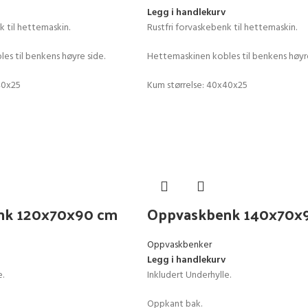
Legg i handlekurv
k til hettemaskin.
Rustfri forvaskebenk til hettemaskin.
es til benkens høyre side.
Hettemaskinen kobles til benkens høyre
40x25
Kum størrelse: 40x40x25
nk 120x70x90 cm
Oppvaskbenk 140x70x
Oppvaskbenker
Legg i handlekurv
e.
Inkludert Underhylle.
Oppkant bak.