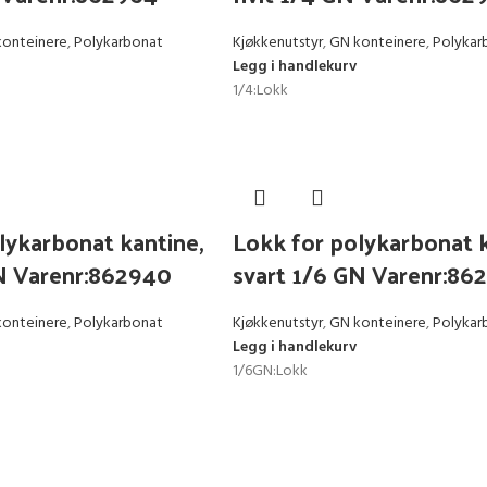
konteinere
,
Polykarbonat
Kjøkkenutstyr
,
GN konteinere
,
Polykar
Legg i handlekurv
1/4:Lokk
lykarbonat kantine,
Lokk for polykarbonat k
GN Varenr:862940
svart 1/6 GN Varenr:86
konteinere
,
Polykarbonat
Kjøkkenutstyr
,
GN konteinere
,
Polykar
Legg i handlekurv
1/6GN:Lokk