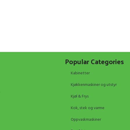
Popular Categories
Kabinetter
Kjøkkenmaskiner og utstyr
Kjøl & Frys
Kok, stek og varme
Oppvaskmaskiner