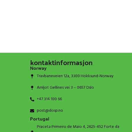
kontaktinformasjon
Norway
Travbaneveien 12a, 3300 Hokksund-Norway
Arnljot Gellines vei 3 – 0657 Oslo
+47 314 100 66
post@dosp.no
Portugal
Praceta Primeiro de Maio 4, 2625-452 Forte da