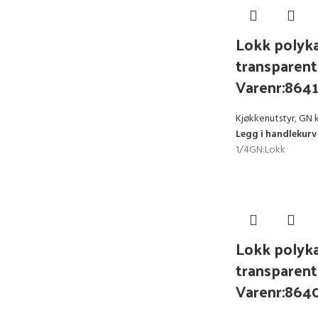
Lokk polyka
transparent
Varenr:864
Kjøkkenutstyr
,
GN 
Legg i handlekurv
1/4GN:Lokk
Lokk polyka
transparent
Varenr:864