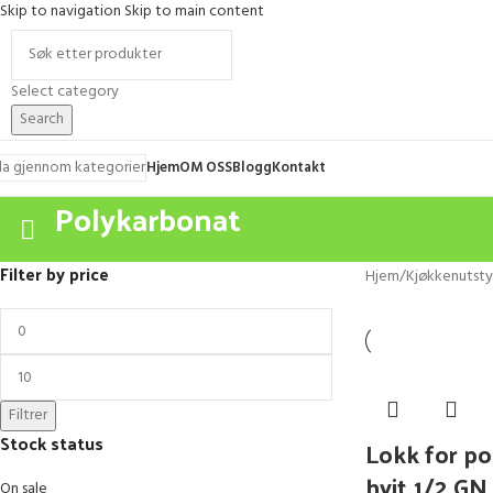
Skip to navigation
Skip to main content
Select category
Search
la gjennom kategorier
Hjem
OM OSS
Blogg
Kontakt
Polykarbonat
Filter by price
Hjem
/
Kjøkkenutsty
Filtrer
Stock status
Lokk for po
hvit 1/2 GN
On sale