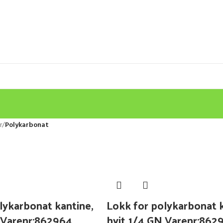
r
/
Polykarbonat
lykarbonat kantine,
Lokk for polykarbonat k
 Varenr:862964
hvit 1/4 GN Varenr:862