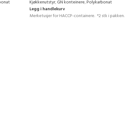
bonat
Kjøkkenutstyr
,
GN konteinere
,
Polykarbonat
Legg i handlekurv
Merketusjer for HACCP-containere. *2 stk i pakken.