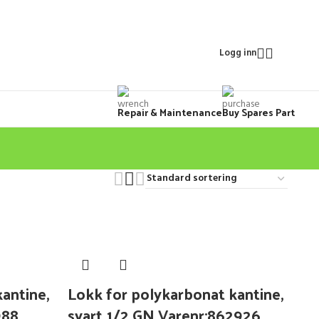
Logg inn
Repair & Maintenance
Buy Spares Part
antine,
Lokk for polykarbonat kantine,
988
svart 1/2 GN Varenr:862926