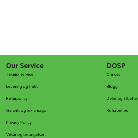
Our Service
DOSP
Teknisk service
Om oss
Levering og frakt
Blogg
Returpolicy
Deler og tilbehør
Garanti og reklamasjon
Refurbished
Privacy Policy
Vilkår og betingelser