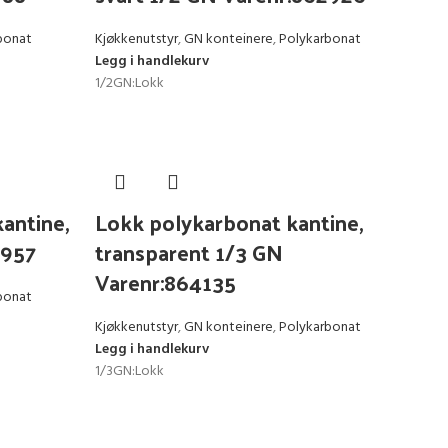
bonat
Kjøkkenutstyr
,
GN konteinere
,
Polykarbonat
Legg i handlekurv
1/2GN:Lokk
antine,
Lokk polykarbonat kantine,
2957
transparent 1/3 GN
Varenr:864135
bonat
Kjøkkenutstyr
,
GN konteinere
,
Polykarbonat
Legg i handlekurv
1/3GN:Lokk