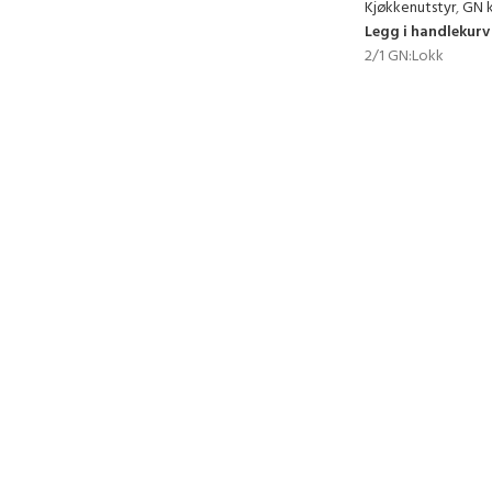
Kjøkkenutstyr
,
GN 
Legg i handlekurv
2/1 GN:Lokk