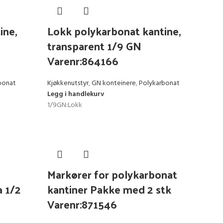
ine,
Lokk polykarbonat kantine,
transparent 1/9 GN
Varenr:864166
bonat
Kjøkkenutstyr
,
GN konteinere
,
Polykarbonat
Legg i handlekurv
1/9GN:Lokk
Markører for polykarbonat
a 1/2
kantiner Pakke med 2 stk
Varenr:871546