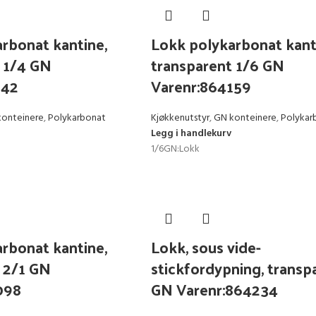
rbonat kantine,
Lokk polykarbonat kant
 1/4 GN
transparent 1/6 GN
142
Varenr:864159
konteinere
,
Polykarbonat
Kjøkkenutstyr
,
GN konteinere
,
Polykar
Legg i handlekurv
1/6GN:Lokk
rbonat kantine,
Lokk, sous vide-
 2/1 GN
stickfordypning, transp
098
GN Varenr:864234