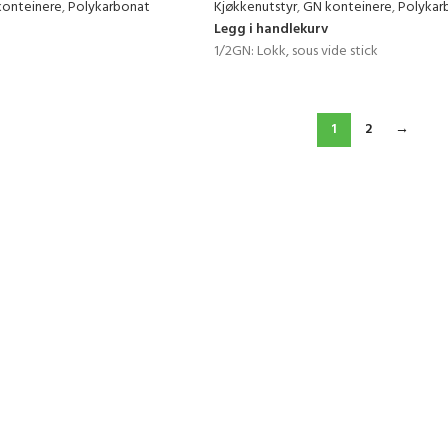
konteinere
,
Polykarbonat
Kjøkkenutstyr
,
GN konteinere
,
Polykar
Legg i handlekurv
1/2GN: Lokk, sous vide stick
1
2
→