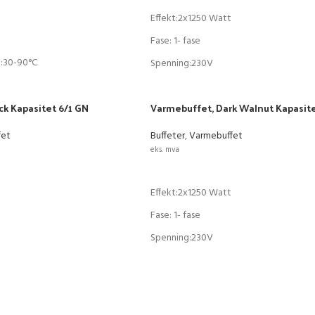
Effekt:2x1250 Watt
Fase: 1- fase
:30-90°C
Spenning:230V
Temperaturområde:30-90°C
ck Kapasitet 6/1 GN
Varmebuffet, Dark Walnut Kapasite
Varenr:89999988
fet
Buffeter
,
Varmebuffet
eks. mva
URV
LEGG I HANDLEKURV
Effekt:2x1250 Watt
Fase: 1- fase
Spenning:230V
:30-90°C
Temperaturområde:30-90°C