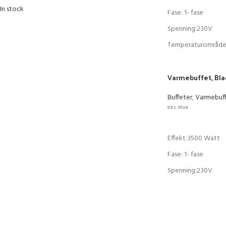
In stock
Fase: 1- fase
Spenning:230V
Temperaturområde
Varmebuffet, Bla
Varenr:89999977
Buffeter
,
Varmebuf
eks. mva
LEGG I HANDLEK
Effekt:3500 Watt
Fase: 1- fase
Spenning:230V
Temperaturområde