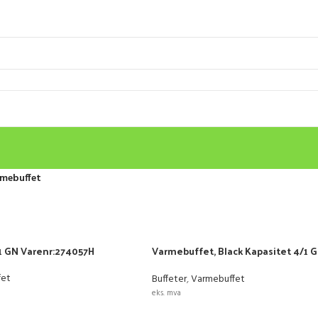
mebuffet
/1 GN Varenr:274057H
Varmebuffet, Black Kapasitet 4/1 
Varenr:89999973
fet
Buffeter
,
Varmebuffet
eks. mva
URV
LEGG I HANDLEKURV