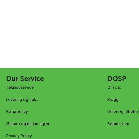
Our Service
DOSP
Teknisk service
Om oss
Levering og frakt
Blogg
Returpolicy
Deler og tilbehør
Garanti og reklamasjon
Refurbished
Privacy Policy