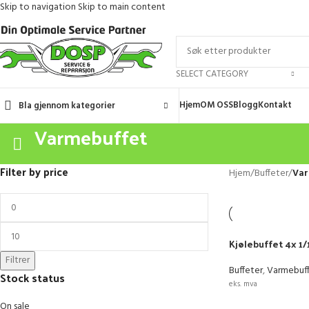
Skip to navigation
Skip to main content
SELECT CATEGORY
Hjem
OM OSS
Blogg
Kontakt
Bla gjennom kategorier
Varmebuffet
Filter by price
Hjem
/
Buffeter
/
Var
Kjølebuffet 4x 1
Filtrer
Buffeter
,
Varmebuf
Stock status
eks. mva
LEGG I HANDLEK
On sale