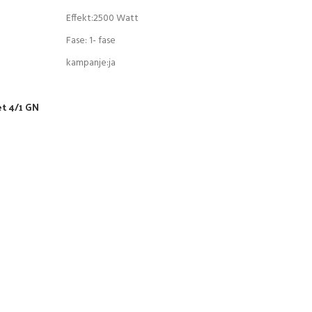
Effekt:2500 Watt
Fase: 1- fase
kampanje:ja
kampanje:kampanje
t 4/1 GN
Spenning:230V
Temperaturområde:30-90°C