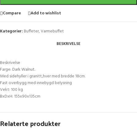
Compare
Add to wishlist
Kategorier:
Buffeter
,
Varmebuffet
BESKRIVELSE
Beskrivelse
Farge: Dark Walnut.
Med sidehyller i granitt,hver med bredde 18cm.
Fast overbygg med innebygd belysning
Vekt: 100 kg
BxDxH: 155x90x135cm
Relaterte produkter