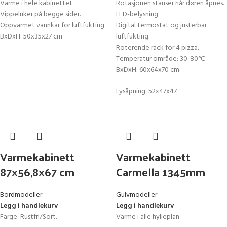
Varme i hele kabinettet.
Rotasjonen stanser når døren åpnes.
Vippeluker på begge sider.
LED-belysning.
Oppvarmet vannkar for luftfukting.
Digital termostat og justerbar
BxDxH: 50x35x27 cm
luftfukting
Roterende rack for 4 pizza.
Temperatur område: 30-80°C
BxDxH: 60x64x70 cm
Lysåpning: 52x47x47
Varmekabinett
Varmekabinett
87×56,8×67 cm
Carmella 1345mm
Bordmodeller
Gulvmodeller
Legg i handlekurv
Legg i handlekurv
Farge: Rustfri/Sort.
Varme i alle hylleplan