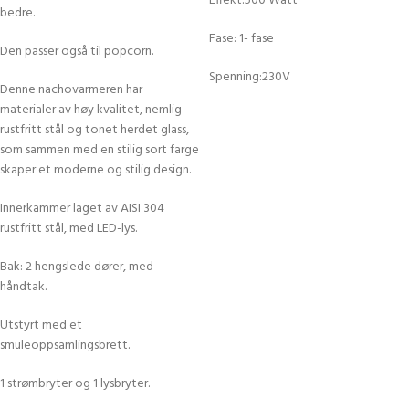
Effekt:500 Watt
bedre.
Fase: 1- fase
Den passer også til popcorn.
Spenning:230V
Denne nachovarmeren har
materialer av høy kvalitet, nemlig
rustfritt stål og tonet herdet glass,
som sammen med en stilig sort farge
skaper et moderne og stilig design.
Innerkammer laget av AISI 304
rustfritt stål, med LED-lys.
Bak: 2 hengslede dører, med
håndtak.
Utstyrt med et
smuleoppsamlingsbrett.
1 strømbryter og 1 lysbryter.