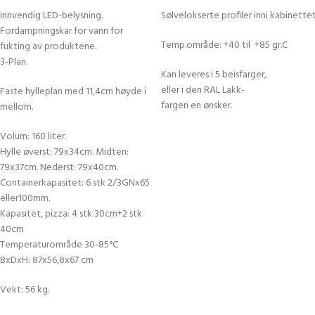
Innvendig LED-belysning.
Sølvelokserte profiler inni kabinette
Fordampningskar for vann for
Temp.område: +40 til +85 gr.C
fukting av produktene.
3-Plan.
Kan leveres i 5 beisfarger,
eller i den RAL Lakk-
Faste hylleplan med 11,4cm høyde i
fargen en ønsker.
mellom.
Volum: 160 liter.
Hylle øverst: 79x34cm. Midten:
79x37cm. Nederst: 79x40cm.
Containerkapasitet: 6 stk 2/3GNx65
eller100mm.
Kapasitet, pizza: 4 stk 30cm+2 stk
40cm
Temperaturområde 30-85°C
BxDxH: 87x56,8x67 cm
Vekt: 56 kg.