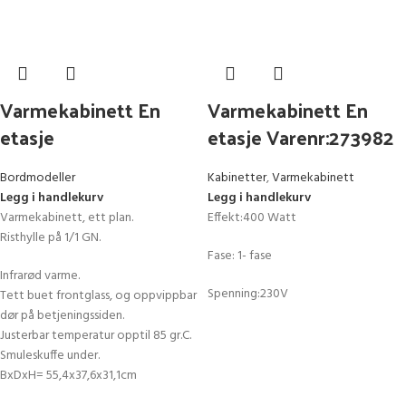
Varmekabinett En
Varmekabinett En
etasje
etasje Varenr:273982
Bordmodeller
Kabinetter
,
Varmekabinett
Legg i handlekurv
Legg i handlekurv
Varmekabinett, ett plan.
Effekt:400 Watt
Risthylle på 1/1 GN.
Fase: 1- fase
Infrarød varme.
Spenning:230V
Tett buet frontglass, og oppvippbar
dør på betjeningssiden.
Justerbar temperatur opptil 85 gr.C.
Smuleskuffe under.
BxDxH= 55,4x37,6x31,1cm