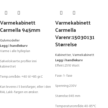
Varmekabinett
Varmekabinett
Carmella 945mm
Carmella
Varenr:15030131
Gulvmodeller
Størrelse
Legg i handlekurv
Varme i alle hylleplan
Kabinetter
,
Varmekabinett
Legg i handlekurv
Sølvelokserte profiler inni
Effekt:2510 Watt
kabinettet
Fase: 1- fase
Temp.område: +40 til +85 gr.C
Spenning:230V
Kan leveres i 5 beisfarger, eller i den
RAL Lakk-fargen en ønsker.
Størrelse:945 mm
Temperaturområde:40-85°C