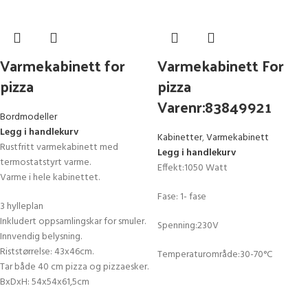
Varmekabinett for
Varmekabinett For
pizza
pizza
Varenr:83849921
Bordmodeller
Legg i handlekurv
Kabinetter
,
Varmekabinett
Rustfritt varmekabinett med
Legg i handlekurv
termostatstyrt varme.
Effekt:1050 Watt
Varme i hele kabinettet.
Fase: 1- fase
3 hylleplan
Inkludert oppsamlingskar for smuler.
Spenning:230V
Innvendig belysning.
Riststørrelse: 43x46cm.
Temperaturområde:30-70°C
Tar både 40 cm pizza og pizzaesker.
BxDxH: 54x54x61,5cm