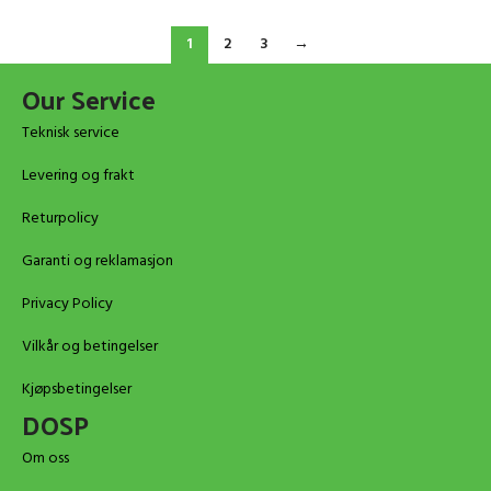
1
2
3
→
Our Service
Teknisk service
Levering og frakt
Returpolicy
Garanti og reklamasjon
Privacy Policy
Vilkår og betingelser
Kjøpsbetingelser
DOSP
Om oss