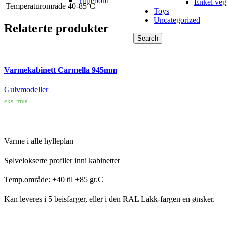
Trillebord
Enkel veg
Temperaturområde
40-85°C
Toys
Uncategorized
Relaterte produkter
Search
Varmekabinett Carmella 945mm
Gulvmodeller
eks. mva
LEGG I HANDLEKURV
Varme i alle hylleplan
Sølvelokserte profiler inni kabinettet
Temp.område: +40 til +85 gr.C
Kan leveres i 5 beisfarger, eller i den RAL Lakk-fargen en ønsker.