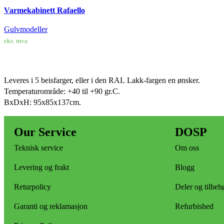
Varmekabinett Rafaello
Gulvmodeller
eks. mva
LEGG I HANDLEKURV
Leveres i 5 beisfarger, eller i den RAL Lakk-fargen en ønsker.
Temperaturområde: +40 til +90 gr.C.
BxDxH: 95x85x137cm.
Our Service
DOSP
Teknisk service
Om oss
Levering og frakt
Blogg
Returpolicy
Deler og tilbeh
Garanti og reklamasjon
Refurbished