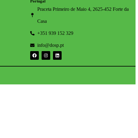
Portugal
Praceta Primeiro de Maio 4, 2625-452 Forte da
Casa
+351 939 152 329
info@dosp.pt