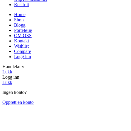
Rustfritt
Home
Shop
Blogg
Portefølje
OM OSS
Kontakt
Wishlist
Compare
Logg inn
Handlekurv
Lukk
Logg inn
Lukk
Ingen konto?
Opprett en konto