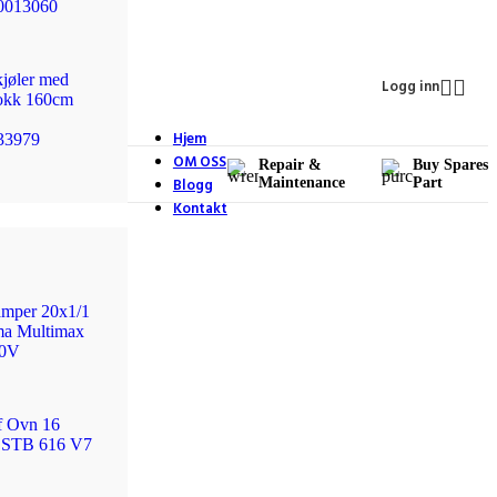
90013060
kjøler med
Logg inn
 lokk 160cm
Hjem
33979
OM OSS
Repair &
Buy Spares
Blogg
Maintenance
Part
Kontakt
mper 20x1/1
a Multimax
00V
f Ovn 16
M STB 616 V7