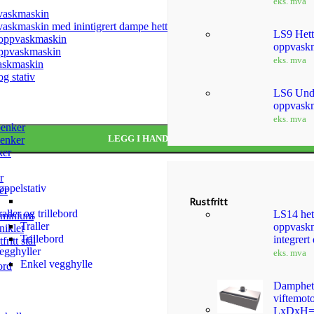
eks. mva
vaskmaskin
askmaskin med inintigrert dampe hette
LS9 Hett
oppvaskmaskin
oppvask
ppvaskmaskin
eks. mva
askmaskin
g stativ
LS6 Und
oppvask
eks. mva
enker
LEGG I HANDLEKURV
enker
ker
r
øppelstativ
er
Rustfritt
raller og trillebord
LS14 het
uminium
Traller
oppvask
niklet
Trillebord
integrert
fritt stål
egghyller
eks. mva
Enkel vegghylle
ord
Damphet
viftemot
LxDxH=