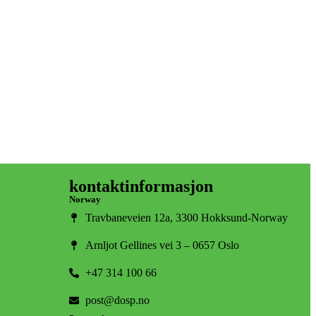
kontaktinformasjon
Norway
Travbaneveien 12a, 3300 Hokksund-Norway
Arnljot Gellines vei 3 – 0657 Oslo
+47 314 100 66
post@dosp.no