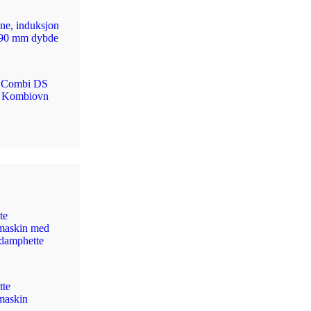
ne, induksjon
90 mm dybde
r Combi DS
k Kombiovn
te
maskin med
 damphette
te
maskin