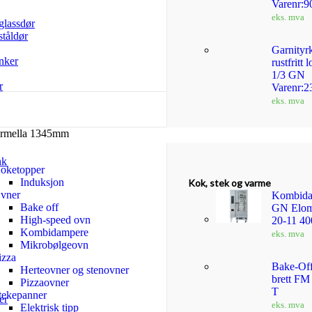
Varenr:
eks. mva
glassdør
ståldør
Garnityr
nker
rustfritt
1/3 GN
r
Varenr:2
eks. mva
armella 1345mm
nk
oketopper
Induksjon
Kok, stek og varme
vner
Kombida
Bake off
GN Elom
High-speed ovn
20-11 4
Kombidampere
eks. mva
Mikrobølgeovn
izza
Bake-Of
Herteovner og stenovner
brett F
Pizzaovner
T
tekepanner
er
eks. mva
Elektrisk tipp