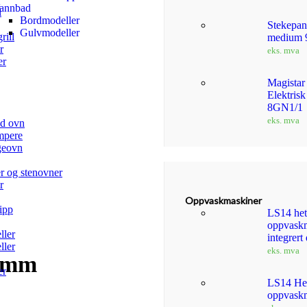
annbad
l
Bordmodeller
Stekepan
Gulvmodeller
rill
medium 
r
eks. mva
er
Magista
Elektris
8GN1/1
eks. mva
d ovn
mpere
geovn
r og stenovner
r
Oppvaskmaskiner
tipp
LS14 het
oppvask
ller
integrert
ller
eks. mva
45mm
er
LS14 Het
oppvask