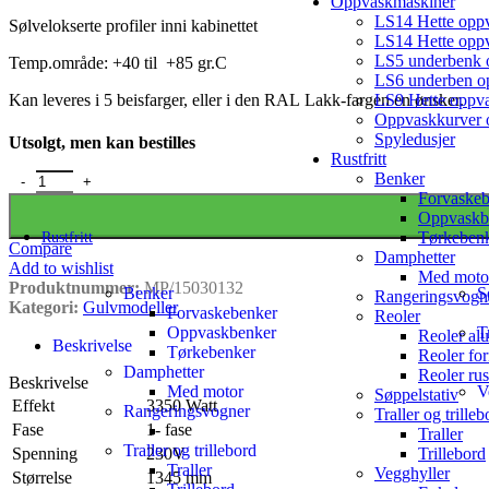
Oppvaskmaskiner
LS14 Hette opp
Sølvelokserte profiler inni kabinettet
LS14 Hette oppv
LS5 underbenk 
Temp.område: +40 til +85 gr.C
LS6 underben o
LS9 Hette oppv
Kan leveres i 5 beisfarger, eller i den RAL Lakk-fargen en ønsker.
Oppvaskkurver o
Spyledusjer
Utsolgt, men kan bestilles
Rustfritt
Benker
Forvaskeb
Oppvaskb
Tørkeben
Rustfritt
Compare
Damphetter
Add to wishlist
Med moto
Produktnummer:
MP/15030132
Benker
S
Rangeringsvogn
Kategori:
Gulvmodeller
Forvaskebenker
Reoler
Oppvaskbenker
T
Reoler al
Beskrivelse
Tørkebenker
Reoler for
Damphetter
Reoler rust
Beskrivelse
Med motor
V
Søppelstativ
Effekt
3350 Watt
Rangeringsvogner
Traller og trilleb
Fase
1- fase
Traller
Traller og trillebord
Trillebord
Spenning
230V
Traller
Vegghyller
Størrelse
1345 mm