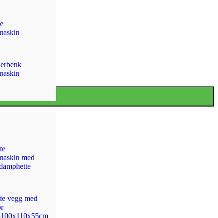
e
maskin
erbenk
maskin
te
maskin med
 damphette
te vegg med
or
100x110x55cm