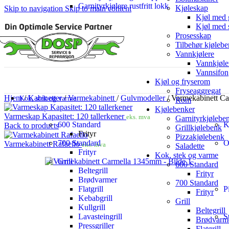
Garnityrkjølere rustfritt lokk
Kjøleskap
Skip to navigation
Skip to main content
Kjøl med 
Kjøl med 
Prosesskap
Tilbehør kjølebe
Vannkjølere
Vannkjøle
Vannsifon
Kjøl og fryserom
Fryseaggregat
Hjem
/
Kabinetter
/
Varmekabinett
/
Gulvmodeller
/
Varmekabinett C
Kok, stek og varme
Rom
Kjølebenker
Varmeskap Kapasitet: 120 tallerkener
eks. mva
Garnityrkjølebe
600 Standard
K
Back to products
Grillkjølebenk
Frityr
Pizzakjølebenk
700 Standard
O
Varmekabinett Rafaello
eks. mva
Saladette
Frityr
Kok, stek og varme
Grill
600 Standard
Beltegrill
Frityr
Brødvarmer
700 Standard
Flatgrill
P
Frityr
Kebabgrill
Grill
Kullgrill
Beltegrill
Lavasteingrill
S
Brødvarm
Pressgriller
Flatgrill