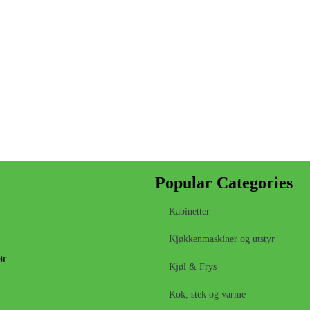
Popular Categories
Kabinetter
Kjøkkenmaskiner og utstyr
ør
Kjøl & Frys
Kok, stek og varme