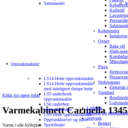
Salamander
V
Kebabgril
Kullgrill
Lavasteing
Pressgrille
Salamand
Koketopper
Induksjon
Ovner
Bake off
High-spee
Kombida
Mikrobøl
Oppvaskmaskiner
Pizza
Herteovne
Pizzaovne
LS14 Hette oppvaskmaskin
Stekepanner
LS14 Hette oppvaskmaskin
Elektrisk 
med inintigrert dampe hette
Vannbad
LS5 underbenk
Klikk for større bilde
Bordmode
oppvaskmaskin
Gulvmode
LS6 underben
Varmekabinett Carmella 13
Lighting
oppvaskmaskin
Miksere og eltemaskin
LS9 Hette oppvaskmaskin
oppvask
Oppvaskkurver og stativ
Benker
Spyledusjer
Varme i alle hylleplan