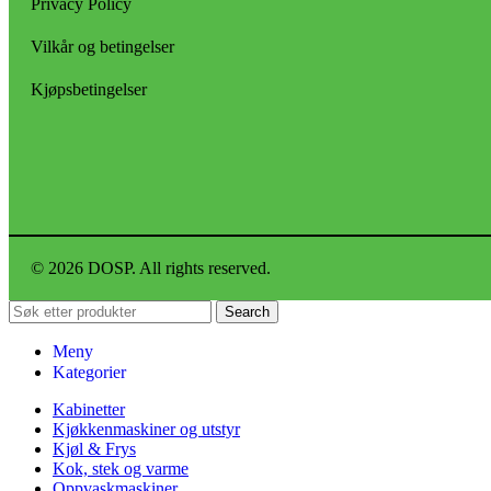
Privacy Policy
Vilkår og betingelser
Kjøpsbetingelser
© 2026 DOSP. All rights reserved.
Search
Meny
Kategorier
Kabinetter
Kjøkkenmaskiner og utstyr
Kjøl & Frys
Kok, stek og varme
Oppvaskmaskiner