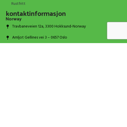
Rustfritt
kontaktinformasjon
Norway
Travbaneveien 12a, 3300 Hokksund-Norway
Arnljot Gellines vei 3 – 0657 Oslo
+47 314 100 66
post@dosp.no
Portugal
Praceta Primeiro de Maio 4, 2625-452 Forte da Casa
+351 939 152 329
info@dosp.pt
© 2026 DOSP. All rights reserved.