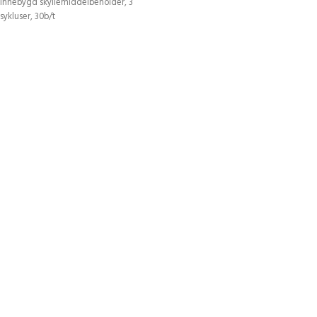
innebygd skyllemiddelbeholder, 3
sykluser, 30b/t