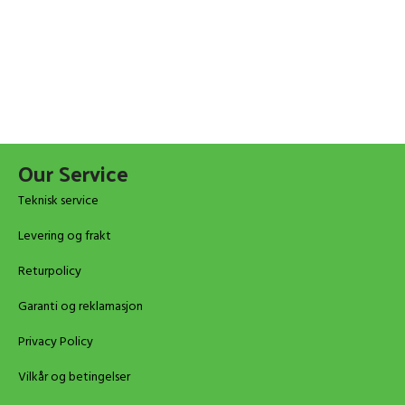
Our Service
Teknisk service
Levering og frakt
Returpolicy
Garanti og reklamasjon
Privacy Policy
Vilkår og betingelser