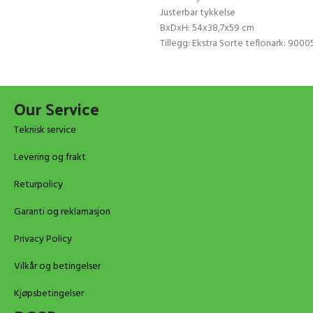
Justerbar tykkelse
BxDxH: 54x38,7x59 cm
Tillegg: Ekstra Sorte teflonark: 900
Our Service
Teknisk service
Levering og frakt
Returpolicy
Garanti og reklamasjon
Privacy Policy
Vilkår og betingelser
Kjøpsbetingelser