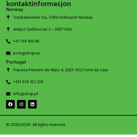
kontaktinformasjon
Norway
Travbaneveien 12a, 3300 Hokksund-Norway
Arnljot Gellines vei 3 – 0657 Oslo
+47 314 100 66
post@dosp.no
Portugal
Praceta Primeiro de Maio 4, 2625-452 Forte da Casa
+351 939 152 329
info@dosp.pt
© 2026 DOSP. All rights reserved.