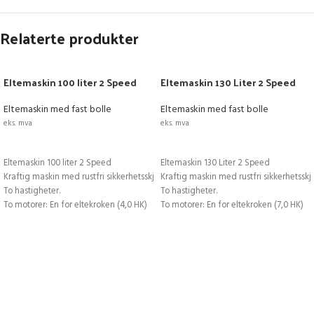
Relaterte produkter
Eltemaskin 100 liter 2 Speed
Eltemaskin 130 Liter 2 Speed
Eltemaskin med fast bolle
Eltemaskin med fast bolle
eks. mva
eks. mva
LEGG I HANDLEKURV
LEGG I HANDLEKURV
Eltemaskin 100 liter 2 Speed
Eltemaskin 130 Liter 2 Speed
Kraftig maskin med rustfri sikkerhetsskjerm.
Kraftig maskin med rustfri sikkerhetsskj
To hastigheter.
To hastigheter.
To motorer: En for eltekroken (4,0 HK)
To motorer: En for eltekroken (7,0 HK)
og en for rotasjon av bollen (0,75HK).
og en for rotasjon av bollen (1,0HK).
Max deigvekt: 60 kg
Max deigvekt: 80 kg
Max melmengde: 40 kg
Max melmengde: 53 kg
Bollevolum: 100 l.
Bollevolum: 130 l
Modellalternativ fra 60 til 250 l. BxDxH:
Modellalternativ fra 60 til 250 l.
63x118x131cm
Kan leveres med programmerbart panel
BxDxH: 73×130,5x146cm