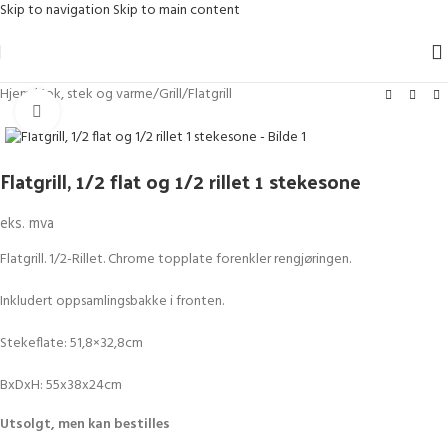
Skip to navigation
Skip to main content
Hjem
/
Kok, stek og varme
/
Grill
/
Flatgrill
Klikk for større bilde
Flatgrill, 1/2 flat og 1/2 rillet 1 stekesone
eks. mva
Flatgrill. 1/2-Rillet. Chrome topplate forenkler rengjøringen.
Inkludert oppsamlingsbakke i fronten.
Stekeflate: 51,8×32,8cm
BxDxH: 55x38x24cm
Utsolgt, men kan bestilles