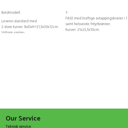
LEGG I HANDLEKURV
LEGG I HANDLEKURV
Bordmodell.
1-
FASE med kraftige avtappingskraner i fr
Leveres standard med
samt helsveiste frityrbrønner.
2 store kurver: BxDxH=21,5x30x12cm.
Kurver: 21x23,5x10cm.
Vribare varme-
Tilleggsutstyr: Ekstra filter under eleme
element for enkel rengjøring.
art. 83155069.
Tilleggsutstyr: Underskap art. 83169627 eller 83169628.
Stor frityrkurv art. 99319046.
Små frityrkurver art. 83169981.
Liten frityrkurv art. 90015012.
BxDxH: 80x70x33cm
BxDxH: 66x60x29cm
Our Service
Teknisk service