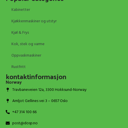
Kabinetter
Kjøkkenmaskiner og utstyr
Kjøl & Frys
Kok, stek og varme
Oppvaskmaskiner
Rustfritt
kontaktinformasjon
Norway
Travbaneveien 12a, 3300 Hokksund-Norway
Arnljot Gellines vei 3 – 0657 Oslo
+47 314 100 66
post@dosp.no