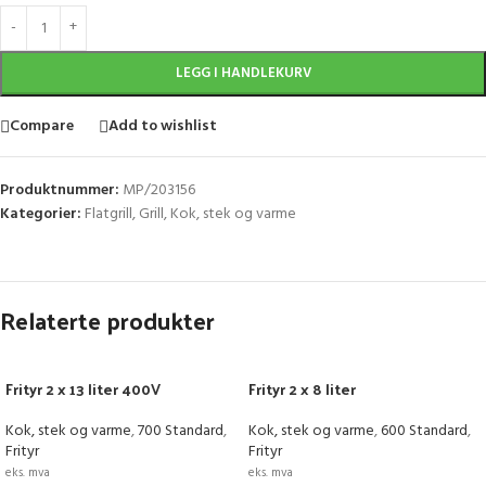
LEGG I HANDLEKURV
Compare
Add to wishlist
Produktnummer:
MP/203156
Kategorier:
Flatgrill
,
Grill
,
Kok, stek og varme
Relaterte produkter
Frityr 2 x 13 liter 400V
Frityr 2 x 8 liter
Kok, stek og varme
,
700 Standard
,
Kok, stek og varme
,
600 Standard
,
Frityr
Frityr
eks. mva
eks. mva