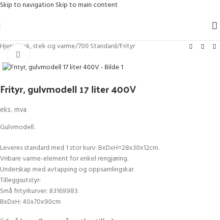
Skip to navigation
Skip to main content
Hjem
/
Kok, stek og varme
/
700 Standard
/
Frityr
Klikk for større bilde
Frityr, gulvmodell 17 liter 400V
eks. mva
Gulvmodell.
Leveres standard med 1 stor kurv: BxDxH=28x30x12cm.
Vribare varme-element for enkel rengjøring.
Underskap med avtapping og oppsamlingskar.
Tilleggsutstyr:
Små frityrkurver: 83169983.
BxDxH: 40x70x90cm