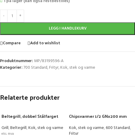
1 på lager (kan også restbestilles)
LEGG I HANDLEKURV
Compare
Add to wishlist
Produktnummer:
MP/83199596-A
Kategorier:
700 Standard
,
Frityr
,
Kok, stek og varme
Relaterte produkter
Beltegrill, dobbel Stålfarget
Chipsvarmer 1/2 GNx200 mm
Grill
,
Beltegrill
,
Kok, stek og varme
Kok, stek og varme
,
600 Standard
,
Frityr
eks. mva