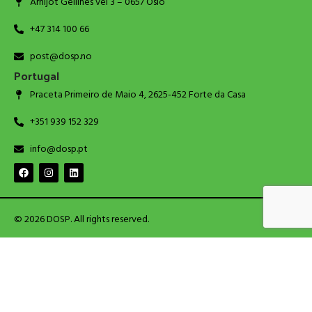
Arnljot Gellines vei 3 – 0657 Oslo
+47 314 100 66
post@dosp.no
Portugal
Praceta Primeiro de Maio 4, 2625-452 Forte da Casa
+351 939 152 329
info@dosp.pt
© 2026 DOSP. All rights reserved.
Shop
Wishlist
Cart