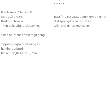
eks. mva
LEGG I HANDLEKURV
LEGG I HANDLEKURV
Brødvarmer/Beltegrill.
Se også: 27066
Rustfritt 1/2 GNx200mm dypt kar ne
Rustfri utførelse.
Avtappingskrane i fronten
Trinnløs hastighetsjustering,
Mål: BxDxH=33x60x57cm
samt to-trinns effektregulering.
Ypperlig også til varming av
hamburgerbrød.
BxDxH: 36,8x41,8x38,7cm.