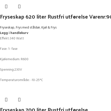
Fryseskap 620 liter Rustfri utførelse Varenr
Fryseskap
,
Frys med ståldør
,
Kjøl & Frys
Legg i handlekurv
Effekt:340 Watt
Fase: 1- fase
Kjølemedium: R600
Spenning:230V
Temperaturområde: -10-25°C
Fryseskap 700 liter Rustfri utførelse