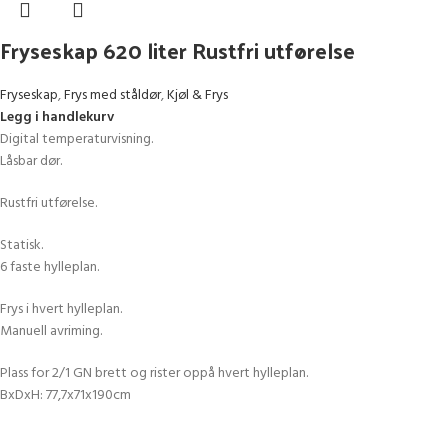
Fryseskap 620 liter Rustfri utførelse
Fryseskap
,
Frys med ståldør
,
Kjøl & Frys
Legg i handlekurv
Digital temperaturvisning.
Låsbar dør.
Rustfri utførelse.
Statisk.
6 faste hylleplan.
Frys i hvert hylleplan.
Manuell avriming.
Plass for 2/1 GN brett og rister oppå hvert hylleplan.
BxDxH: 77,7x71x190cm