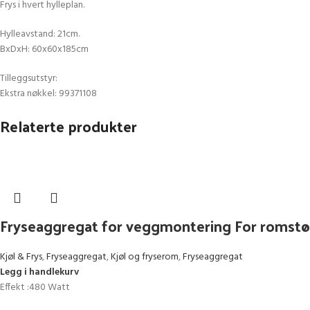
Frys i hvert hylleplan.
Hylleavstand: 21cm.
BxDxH: 60x60x185cm
Tilleggsutstyr:
Ekstra nøkkel: 99371108
Relaterte produkter
Fryseaggregat for veggmontering For romstø
Kjøl & Frys
,
Fryseaggregat
,
Kjøl og fryserom
,
Fryseaggregat
Legg i handlekurv
Effekt :480 Watt