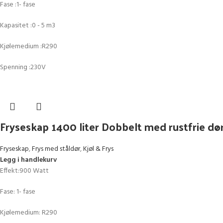
Fase :1- fase
Kapasitet :0 - 5 m3
Kjølemedium :R290
Spenning :230V
Fryseskap 1400 liter Dobbelt med rustfrie d
Fryseskap
,
Frys med ståldør
,
Kjøl & Frys
Legg i handlekurv
Effekt:900 Watt
Fase: 1- fase
Kjølemedium: R290