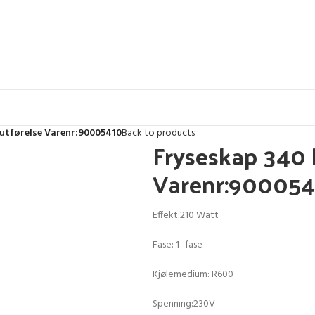
i utførelse Varenr:90005410
Back to products
Fryseskap 340 l
Varenr:90005
Effekt:210 Watt
Fase: 1- fase
Kjølemedium: R600
Spenning:230V