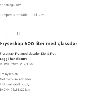
Spenning:230V
Temperaturområde: -18 til -22°C
Fryseskap 600 liter med glassdør
Fryseskap
,
Frys med glassdør
,
Kjøl & Frys
Legg i handlekurv
Rustfri utførelse. 2/1 GN.
Tre hylleplan.
Nettovolum: 600 liter.
Inkludert dørlås og lys.
BxDxH: 74x83x201cm