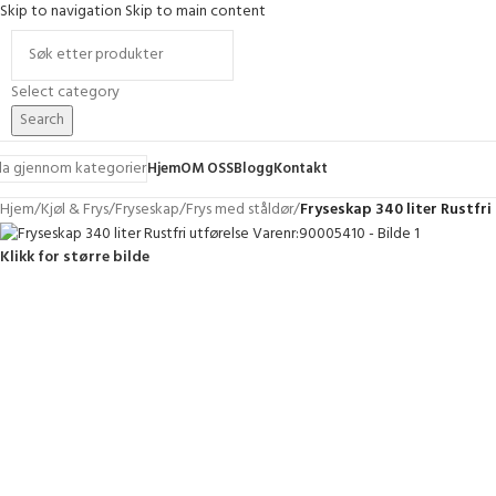
Skip to navigation
Skip to main content
Select category
Search
la gjennom kategorier
Hjem
OM OSS
Blogg
Kontakt
Hjem
/
Kjøl & Frys
/
Fryseskap
/
Frys med ståldør
/
Fryseskap 340 liter Rustfr
Klikk for større bilde