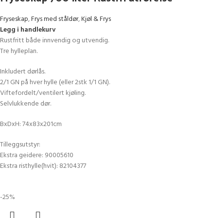
Fryseskap
,
Frys med ståldør
,
Kjøl & Frys
Legg i handlekurv
Rustfritt både innvendig og utvendig.
Tre hylleplan.
Inkludert dørlås.
2/1 GN på hver hylle (eller 2stk 1/1 GN).
Viftefordelt/ventilert kjøling.
Selvlukkende dør.
BxDxH: 74x83x201cm
Tilleggsutstyr:
Ekstra geidere: 90005610
Ekstra risthylle(hvit): 82104377
-25%