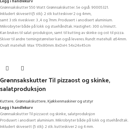
Legg i handlekurv
Grønnsakskutter 550 Watt Grønnsakskutter. Se også: 90005321.
Inkludert skivesett(5 stk): 2 stk kutteskiver 2 og 4mm,
samt 3 stk riveskiver: 3 ,4 og 7mm. Produsert i anodisert aluminium.
Mikrobryter både på lokk og stuehåndtak. Hastighet: 300 o/minutt.
Kan brukes til salat-produksjon, samt til kutting av skinke og ost til pizza.
Skiver til andre terningstørrelser kan også leveres. Rundt matehull: ø54mm.
Ovalt matehull: Max 170x80mm. BxDxH: 54x24x45cm
Grønnsakskutter Til pizzaost og skinke,
salatproduksjon
Kuttere
,
Grønnsakskuttere
,
Kjøkkenmaskiner og utstyr
Legg i handlekurv
Grønnsakskutter Til pizzaost og skinke, salatproduksjon
Produsert i anodisert aluminium. Mikrobryter både på lokk og stuehåndtak.
Inkludert skivesett (5 stk): 2 stk. kutteskiver 2 og 4 mm.