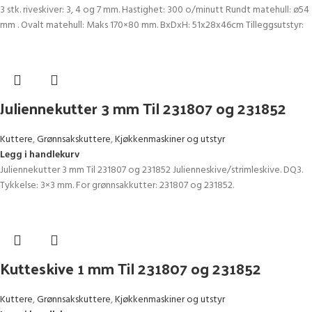
3 stk. riveskiver: 3, 4 og 7 mm. Hastighet: 300 o/minutt Rundt matehull: ø54
mm . Ovalt matehull: Maks 170×80 mm. BxDxH: 51x28x46cm Tilleggsutstyr:
Juliennekutter 3 mm Til 231807 og 231852
Kuttere
,
Grønnsakskuttere
,
Kjøkkenmaskiner og utstyr
Legg i handlekurv
Juliennekutter 3 mm Til 231807 og 231852 Julienneskive/strimleskive. DQ3.
Tykkelse: 3×3 mm. For grønnsakkutter: 231807 og 231852.
Kutteskive 1 mm Til 231807 og 231852
Kuttere
,
Grønnsakskuttere
,
Kjøkkenmaskiner og utstyr