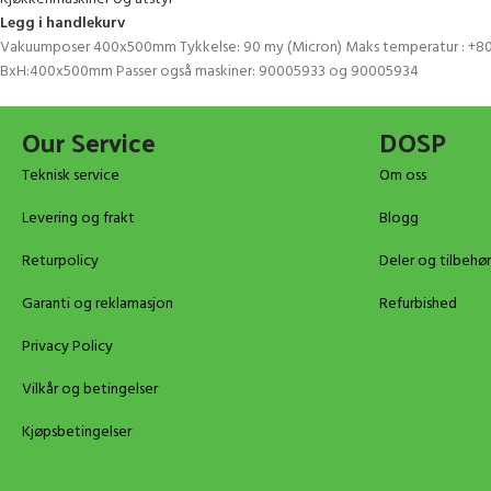
Legg i handlekurv
Vakuumposer 400x500mm Tykkelse: 90 my (Micron) Maks temperatur : +80°C
BxH:400x500mm Passer også maskiner: 90005933 og 90005934
Our Service
DOSP
Teknisk service
Om oss
Levering og frakt
Blogg
Returpolicy
Deler og tilbehør
Garanti og reklamasjon
Refurbished
Privacy Policy
Vilkår og betingelser
Kjøpsbetingelser