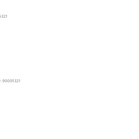
 90005321
r: 90005321