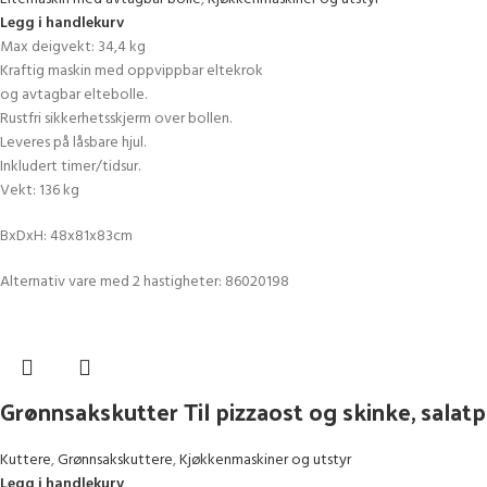
Legg i handlekurv
Max deigvekt: 34,4 kg
Kraftig maskin med oppvippbar eltekrok
og avtagbar eltebolle.
Rustfri sikkerhetsskjerm over bollen.
Leveres på låsbare hjul.
Inkludert timer/tidsur.
Vekt: 136 kg
BxDxH: 48x81x83cm
Alternativ vare med 2 hastigheter: 86020198
Grønnsakskutter Til pizzaost og skinke, salat
Kuttere
,
Grønnsakskuttere
,
Kjøkkenmaskiner og utstyr
Legg i handlekurv