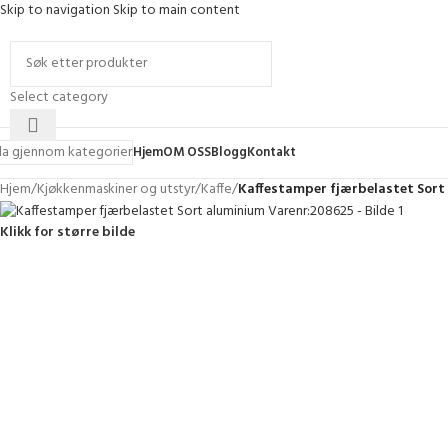
Skip to navigation
Skip to main content
Select category
la gjennom kategorier
Hjem
OM OSS
Blogg
Kontakt
Hjem
/
Kjøkkenmaskiner og utstyr
/
Kaffe
/
Kaffestamper fjærbelastet Sort
Klikk for større bilde