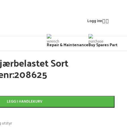
Logg inn
Repair & Maintenance
Buy Spares Part
jærbelastet Sort
enr:208625
LEGG I HANDLEKURV
 utstyr