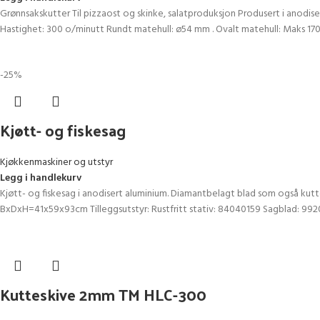
Grønnsakskutter Til pizzaost og skinke, salatproduksjon Produsert i anodisert
Hastighet: 300 o/minutt Rundt matehull: ø54 mm . Ovalt matehull: Maks 17
-25%
Kjøtt- og fiskesag
Kjøkkenmaskiner og utstyr
Legg i handlekurv
Kjøtt- og fiskesag i anodisert aluminium. Diamantbelagt blad som også kut
BxDxH=41x59x93cm Tilleggsutstyr: Rustfritt stativ: 84040159 Sagblad: 99
Kutteskive 2mm TM HLC-300