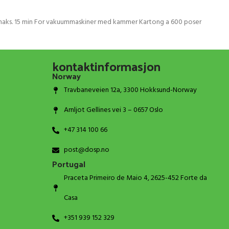
 maks. 15 min For vakuummaskiner med kammer Kartong a 600 poser
kontaktinformasjon
Norway
Travbaneveien 12a, 3300 Hokksund-Norway
Arnljot Gellines vei 3 – 0657 Oslo
+47 314 100 66
post@dosp.no
Portugal
Praceta Primeiro de Maio 4, 2625-452 Forte da
Casa
+351 939 152 329