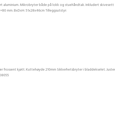
 aluminium. Mikrobryter både på lokk og stuehåndtak. Inkludert skivesett (5 s
0×80 mm. BxDxH: 51x28x46cm Tilleggsutstyr:
ter frossent kjøtt. Kuttehøyde 210mm Sikkerhetsbryter i bladdekselet. Just
208055