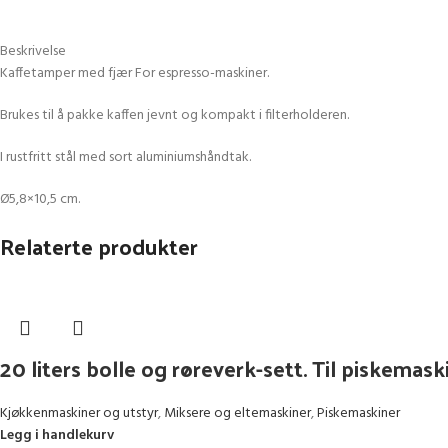
Beskrivelse
Kaffetamper med fjær For espresso-maskiner.
Brukes til å pakke kaffen jevnt og kompakt i filterholderen.
I rustfritt stål med sort aluminiumshåndtak.
Ø5,8×10,5 cm.
Relaterte produkter
20 liters bolle og røreverk-sett. Til piskemas
Kjøkkenmaskiner og utstyr
,
Miksere og eltemaskiner
,
Piskemaskiner
Legg i handlekurv