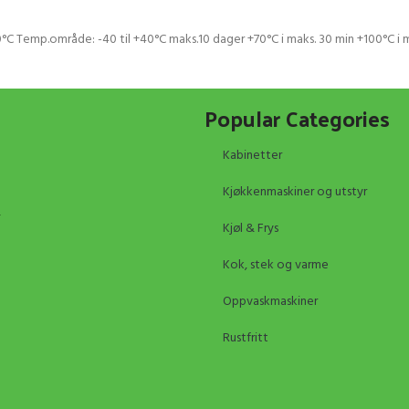
 Temp.område: -40 til +40°C maks.10 dager +70°C i maks. 30 min +100°C i
Popular Categories
Kabinetter
Kjøkkenmaskiner og utstyr
Kjøl & Frys
Kok, stek og varme
Oppvaskmaskiner
Rustfritt