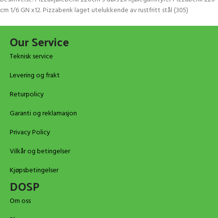
cm 1/6 GN x12. Pizzabenk laget utelukkende av rustfritt stål (305)
Our Service
Teknisk service
Levering og frakt
Returpolicy
Garanti og reklamasjon
Privacy Policy
Vilkår og betingelser
Kjøpsbetingelser
DOSP
Om oss