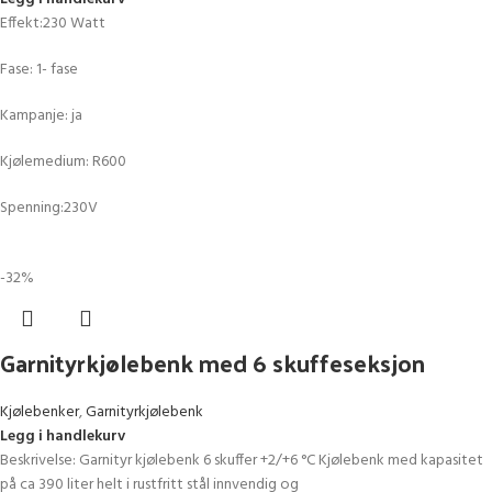
Effekt:230 Watt
Fase: 1- fase
Kampanje: ja
Kjølemedium: R600
Spenning:230V
-32%
Garnityrkjølebenk med 6 skuffeseksjon
Kjølebenker
,
Garnityrkjølebenk
Legg i handlekurv
Beskrivelse: Garnityr kjølebenk 6 skuffer +2/+6 °C Kjølebenk med kapasitet
på ca 390 liter helt i rustfritt stål innvendig og