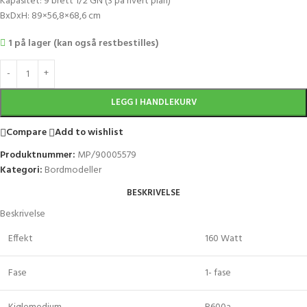
Kapasitet: 9 brett 1/2 GN (3 på hvert plan)
BxDxH: 89×56,8×68,6 cm
1 på lager (kan også restbestilles)
LEGG I HANDLEKURV
Compare
Add to wishlist
Produktnummer:
MP/90005579
Kategori:
Bordmodeller
BESKRIVELSE
Beskrivelse
Effekt
160 Watt
Fase
1- fase