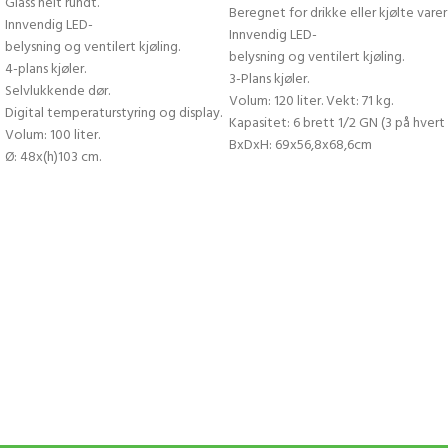
Glass helt rundt.
Beregnet for drikke eller kjølte varer 
Innvendig LED-
Innvendig LED-
belysning og ventilert kjøling.
belysning og ventilert kjøling.
4-plans kjøler.
3-Plans kjøler.
Selvlukkende dør.
Volum: 120 liter. Vekt: 71 kg.
Digital temperaturstyring og display.
Kapasitet: 6 brett 1/2 GN (3 på hvert
Volum: 100 liter.
BxDxH: 69x56,8x68,6cm
Ø: 48x(h)103 cm.