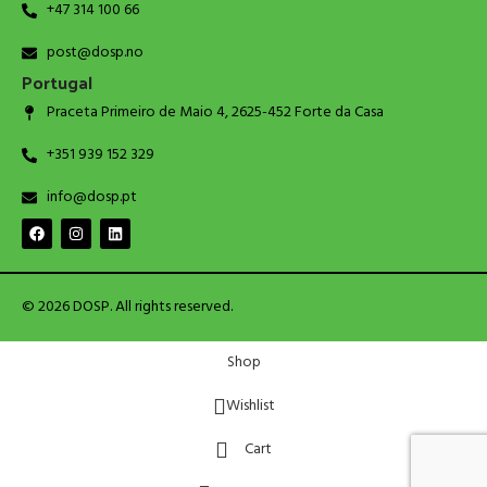
+47 314 100 66
post@dosp.no
Portugal
Praceta Primeiro de Maio 4, 2625-452 Forte da Casa
+351 939 152 329
info@dosp.pt
© 2026 DOSP. All rights reserved.
Shop
Wishlist
Cart