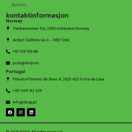
Rustfritt
kontaktinformasjon
Norway
Travbaneveien 12a, 3300 Hokksund-Norway
Arnljot Gellines vei 3 – 0657 Oslo
+47 314 100 66
post@dosp.no
Portugal
Praceta Primeiro de Maio 4, 2625-452 Forte da Casa
+351 939 152 329
info@dosp.pt