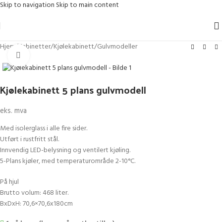
Skip to navigation
Skip to main content
Hjem
/
Kabinetter
/
Kjølekabinett
/
Gulvmodeller
Klikk for større bilde
Kjølekabinett 5 plans gulvmodell
eks. mva
Med isolerglass i alle fire sider.
Utført i rustfritt stål.
Innvendig LED-belysning og ventilert kjøling.
5-Plans kjøler, med temperaturområde 2-10°C.
På hjul
Brutto volum: 468 liter.
BxDxH: 70,6×70,6x180cm