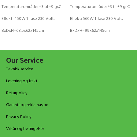
Temperaturområde: +3 til +9 gr.C
Temperaturområde: +3 til +9 gr.C
Effekt: 450W 1-fase 230 Volt.
Effekt: 560W 1-fase 230 Volt.
BxDxH=68,5x62x145cm
BxDxH=99x62x145cm
Our Service
Teknisk service
Levering og frakt
Returpolicy
Garanti og reklamasjon
Privacy Policy
Vilkår og betingelser