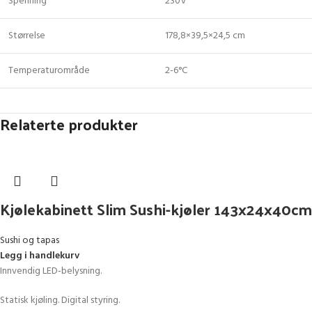
Spenning
230V
Størrelse
178,8×39,5×24,5 cm
Temperaturområde
2-6°C
Relaterte produkter
Kjølekabinett Slim Sushi-kjøler 143x24x40cm
Sushi og tapas
Legg i handlekurv
Innvendig LED-belysning.
Statisk kjøling. Digital styring.