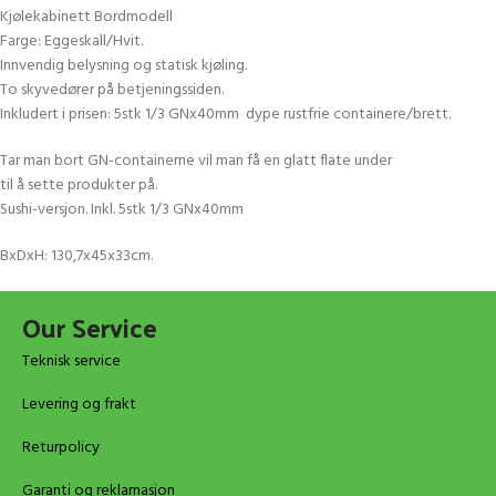
Kjølekabinett Bordmodell
Farge: Eggeskall/Hvit.
Innvendig belysning og statisk kjøling.
To skyvedører på betjeningssiden.
Inkludert i prisen: 5stk 1/3 GNx40mm dype rustfrie containere/brett.
Tar man bort GN-containerne vil man få en glatt flate under
til å sette produkter på.
Sushi-versjon. Inkl. 5stk 1/3 GNx40mm
BxDxH: 130,7x45x33cm.
Our Service
Teknisk service
Levering og frakt
Returpolicy
Garanti og reklamasjon