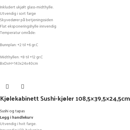
Inkludert ukjølt glass-midthylle.
Utvendig i sort farge
Skyvedører på betjeningssiden
Flat eksponeringshylle innvendig
Temperatur område:
Bunnplan: +2 til +6 gr.C
Midthyllen: +8 til +12 gr.C
BxDxH=143x24x40cm
Kjølekabinett Sushi-kjøler 108,5×39,5×24,5cm
Sushi og tapas
Legg i handlekurv
Utvendig i hvit farge.