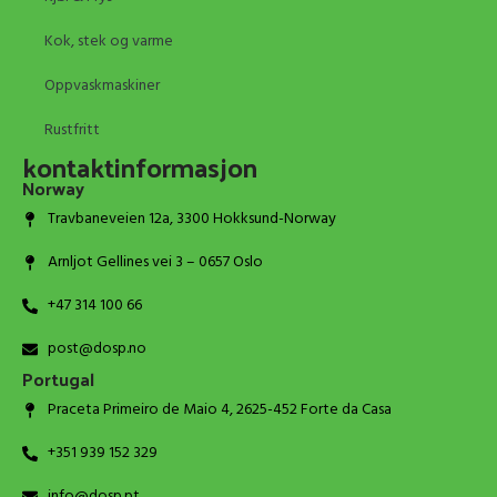
Kok, stek og varme
Oppvaskmaskiner
Rustfritt
kontaktinformasjon
Norway
Travbaneveien 12a, 3300 Hokksund-Norway
Arnljot Gellines vei 3 – 0657 Oslo
+47 314 100 66
post@dosp.no
Portugal
Praceta Primeiro de Maio 4, 2625-452 Forte da Casa
+351 939 152 329
info@dosp.pt