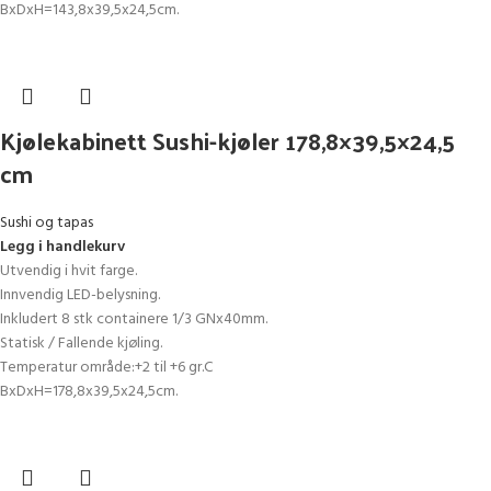
BxDxH=143,8x39,5x24,5cm.
Kjølekabinett Sushi-kjøler 178,8×39,5×24,5
cm
Sushi og tapas
Legg i handlekurv
Utvendig i hvit farge.
Innvendig LED-belysning.
Inkludert 8 stk containere 1/3 GNx40mm.
Statisk / Fallende kjøling.
Temperatur område:+2 til +6 gr.C
BxDxH=178,8x39,5x24,5cm.