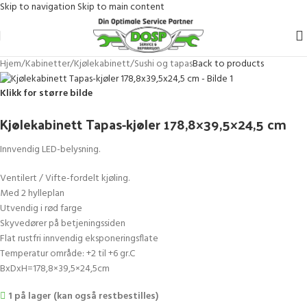
Skip to navigation
Skip to main content
Hjem
/
Kabinetter
/
Kjølekabinett
/
Sushi og tapas
Back to products
Klikk for større bilde
Kjølekabinett Tapas-kjøler 178,8×39,5×24,5 cm
Innvendig LED-belysning.
Ventilert / Vifte-fordelt kjøling.
Med 2 hylleplan
Utvendig i rød farge
Skyvedører på betjeningssiden
Flat rustfri innvendig eksponeringsflate
Temperatur område: +2 til +6 gr.C
BxDxH=178,8×39,5×24,5cm
1 på lager (kan også restbestilles)