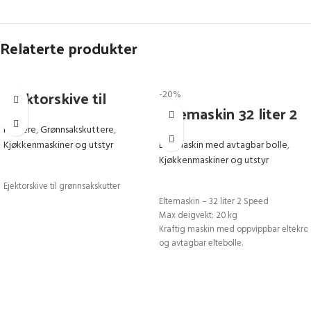
Relaterte produkter
Ejektorskive til
-20%
Eltemaskin 32 liter 2
grønnsakskutter
Speed
Kuttere
,
Grønnsakskuttere
,
Kjøkkenmaskiner og utstyr
Eltemaskin med avtagbar bolle
,
Kjøkkenmaskiner og utstyr
LEGG I HANDLEKURV
LEGG I HANDLEKURV
Ejektorskive til grønnsakskutter
Eltemaskin – 32 liter 2 Speed
Max deigvekt: 20 kg
Kraftig maskin med oppvippbar eltekro
og avtagbar eltebolle.
Rustfri sikkerhetsskjerm over bollen.
Leveres på låsbare hjul. 2 hastigheter.
Inkludert timer/tidsur. Vekt: 99 kg
BxDxH: 43x74x81cm