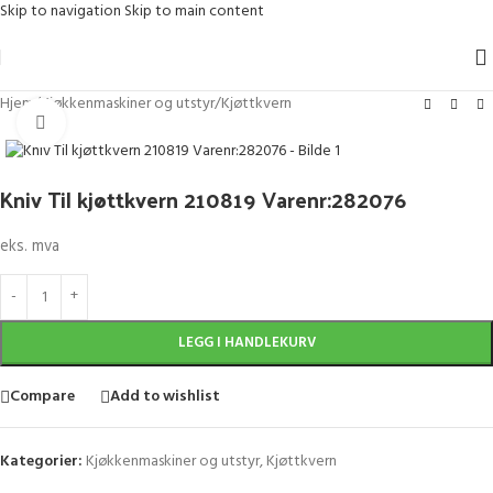
Skip to navigation
Skip to main content
Hjem
/
Kjøkkenmaskiner og utstyr
/
Kjøttkvern
Klikk for større bilde
Kniv Til kjøttkvern 210819 Varenr:282076
eks. mva
LEGG I HANDLEKURV
Compare
Add to wishlist
Kategorier:
Kjøkkenmaskiner og utstyr
,
Kjøttkvern