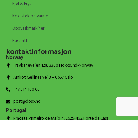
Kjøl & Frys
Kok, stek og varme
Oppvaskmaskiner
Rustfritt
kontaktinformasjon
Norway
Travbaneveien 12a, 3300 Hokksund-Norway
Arnljot Gellines vei 3 – 0657 Oslo
+47 314 100 66
post@dosp.no
Portugal
Praceta Primeiro de Maio 4, 2625-452 Forte da Casa
+351 939 152 329