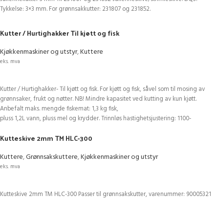
Tykkelse: 3×3 mm. For grønnsakkutter: 231807 og 231852.
Kutter / Hurtighakker Til kjøtt og fisk
Kjøkkenmaskiner og utstyr
,
Kuttere
eks. mva
LEGG I HANDLEKURV
Kutter / Hurtighakker- Til kjøtt og fisk. For kjøtt og fisk, såvel som til mosing av
grønnsaker, frukt og nøtter. NB! Mindre kapasitet ved kutting av kun kjøtt.
Anbefalt maks. mengde fiskemat: 1,3 kg fisk,
pluss 1,2L vann, pluss mel og krydder. Trinnløs hastighetsjustering: 1100-
2800 o/min Foodprosessor i rustfri utførelse.
Kutteskive 2mm TM HLC-300
Miksebolle: 9 liter, maks fyllmengde: 5 liter Vekt: 19,5kg BxDxH: 51x32x44,5 cm.
Kuttere
,
Grønnsakskuttere
,
Kjøkkenmaskiner og utstyr
eks. mva
LEGG I HANDLEKURV
Kutteskive 2mm TM HLC-300 Passer til grønnsakskutter, varenummer: 90005321