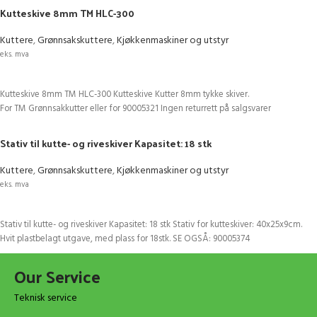
Kutteskive 8mm TM HLC-300
Kuttere
,
Grønnsakskuttere
,
Kjøkkenmaskiner og utstyr
eks. mva
LEGG I HANDLEKURV
Kutteskive 8mm TM HLC-300 Kutteskive Kutter 8mm tykke skiver.
For TM Grønnsakkutter eller for 90005321 Ingen returrett på salgsvarer
Stativ til kutte- og riveskiver Kapasitet: 18 stk
Kuttere
,
Grønnsakskuttere
,
Kjøkkenmaskiner og utstyr
eks. mva
LEGG I HANDLEKURV
Stativ til kutte- og riveskiver Kapasitet: 18 stk Stativ for kutteskiver: 40x25x9cm.
Hvit plastbelagt utgave, med plass for 18stk. SE OGSÅ: 90005374
Our Service
Teknisk service