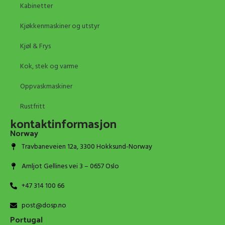
Kabinetter
Kjøkkenmaskiner og utstyr
Kjøl & Frys
Kok, stek og varme
Oppvaskmaskiner
Rustfritt
kontaktinformasjon
Norway
Travbaneveien 12a, 3300 Hokksund-Norway
Arnljot Gellines vei 3 – 0657 Oslo
+47 314 100 66
post@dosp.no
Portugal