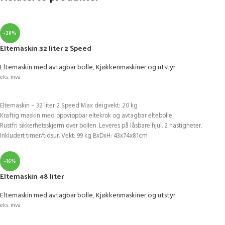
-20%
Eltemaskin 32 liter 2 Speed
Eltemaskin med avtagbar bolle
,
Kjøkkenmaskiner og utstyr
eks. mva
LEGG I HANDLEKURV
Eltemaskin – 32 liter 2 Speed Max deigvekt: 20 kg
Kraftig maskin med oppvippbar eltekrok og avtagbar eltebolle.
Rustfri sikkerhetsskjerm over bollen. Leveres på låsbare hjul. 2 hastigheter.
Inkludert timer/tidsur. Vekt: 99 kg BxDxH: 43x74x81cm
-16%
Eltemaskin 48 liter
Eltemaskin med avtagbar bolle
,
Kjøkkenmaskiner og utstyr
eks. mva
LEGG I HANDLEKURV