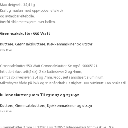
Max deigvekt: 34,4 kg
Kraftig maskin med oppvippbar eltekrok
og avtagbar eltebolle.
Rustfri sikkerhetsskjerm over bollen.
Leveres på låsbare hjul.
Grønnsakskutter 550 Watt
Inkludert timer/tidsur.
Vekt: 136 kg
Kuttere
,
Grønnsakskuttere
,
Kjøkkenmaskiner og utstyr
BxDxH: 48x81x83cm
eks. mva
Alternativ vare med 2 hastigheter: 86020198
LEGG I HANDLEKURV
Grønnsakskutter 550 Watt Grønnsakskutter. Se også: 90005321.
Inkludert skivesett(5 stk): 2 stk kutteskiver 2 og 4mm,
samt 3 stk riveskiver: 3 ,4 og 7mm. Produsert i anodisert aluminium.
Mikrobryter både på lokk og stuehåndtak. Hastighet: 300 o/minutt. Kan brukes til
salat-produksjon, samt til kutting av skinke og ost til pizza.
Juliennekutter 3 mm Til 231807 og 231852
Skiver til andre terningstørrelser kan også leveres. Rundt matehull: ø54mm.
Ovalt matehull: Max 170x80mm. BxDxH: 54x24x45cm
Kuttere
,
Grønnsakskuttere
,
Kjøkkenmaskiner og utstyr
eks. mva
LEGG I HANDLEKURV
Juliennekutter 3 mm Til 231807 og 231852 Julienneskive/strimleskive. DQ3.