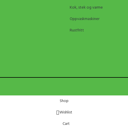
Kok, stek og varme
Oppvaskmaskiner
Rustfritt
Shop
Wishlist
Cart