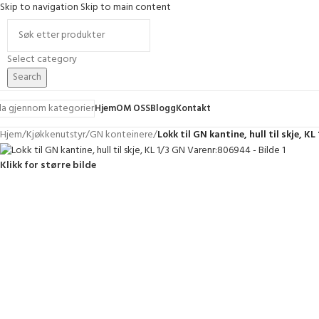
Skip to navigation
Skip to main content
Select category
Search
la gjennom kategorier
Hjem
OM OSS
Blogg
Kontakt
Hjem
/
Kjøkkenutstyr
/
GN konteinere
/
Lokk til GN kantine, hull til skje, 
Klikk for større bilde