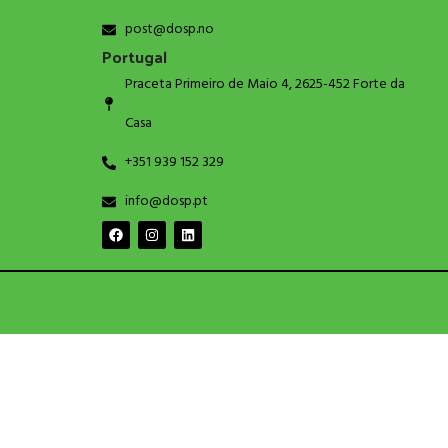
post@dosp.no
Portugal
Praceta Primeiro de Maio 4, 2625-452 Forte da
Casa
+351 939 152 329
info@dosp.pt