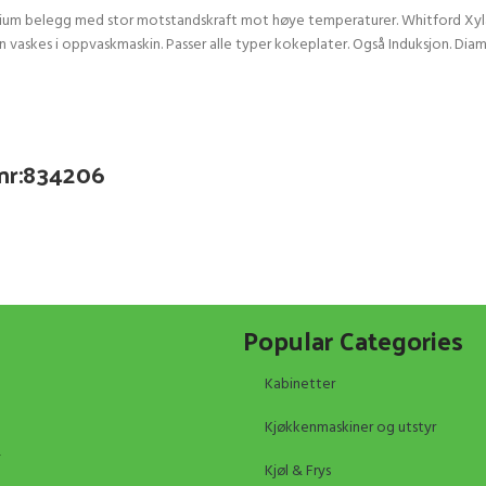
nium belegg med stor motstandskraft mot høye temperaturer. Whitford Xyla
Kan vaskes i oppvaskmaskin. Passer alle typer kokeplater. Også Induksjon.
enr:834206
Popular Categories
Kabinetter
Kjøkkenmaskiner og utstyr
Kjøl & Frys