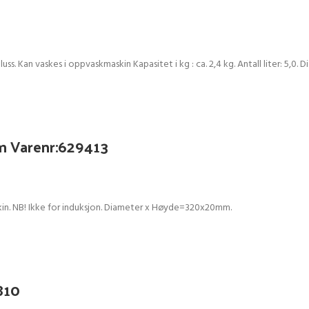
bluss. Kan vaskes i oppvaskmaskin Kapasitet i kg : ca. 2,4 kg. Antall liter: 
m Varenr:629413
skin. NB! Ikke for induksjon. Diameter x Høyde=320x20mm.
810