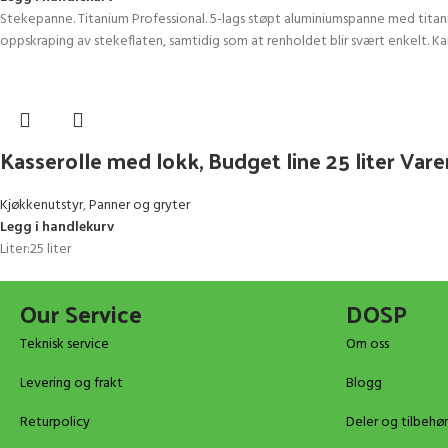
Stekepanne. Titanium Professional. 5-lags støpt aluminiumspanne med tita
oppskraping av stekeflaten, samtidig som at renholdet blir svært enkelt. 
Kasserolle med lokk, Budget line 25 liter Var
Kjøkkenutstyr
,
Panner og gryter
Legg i handlekurv
Liter:25 liter
Our Service
DOSP
Teknisk service
Om oss
Levering og frakt
Blogg
Returpolicy
Deler og tilbehør