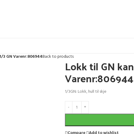
KL 1/3 GN Varenr:806944
Back to products
Lokk til GN kant
Varenr:806944
1/3GN: Lokk, hull til skje
Compare
Add to wishlist