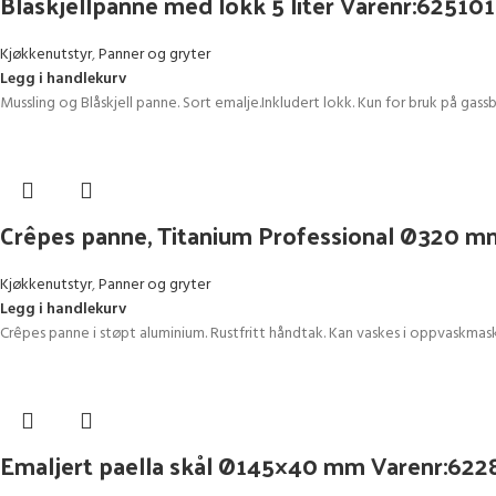
Blåskjellpanne med lokk 5 liter Varenr:625101
Kjøkkenutstyr
,
Panner og gryter
Legg i handlekurv
Mussling og Blåskjell panne. Sort emalje.Inkludert lokk. Kun for bruk på gass
Crêpes panne, Titanium Professional Ø320 m
Kjøkkenutstyr
,
Panner og gryter
Legg i handlekurv
Crêpes panne i støpt aluminium. Rustfritt håndtak. Kan vaskes i oppvaskma
Emaljert paella skål Ø145×40 mm Varenr:622