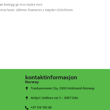
n belegg gir stor styrke mot
 Diameter bunn: 260mm. Diameter x Høyde=320x55mm.
kontaktinformasjon
Norway
Travbaneveien 12a, 3300 Hokksund-Norway
Arnljot Gellines vei 3 – 0657 Oslo
+47 314 100 66