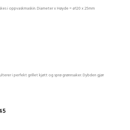
 vaskes i oppvaskmaskin. Diameter x Høyde = ø120 x 25mm
lterer i perfekt grillet kjøtt og sprø grønnsaker. Dybden gjør
45