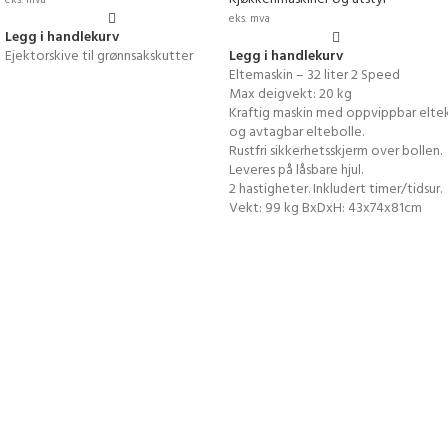
eks. mva
eks. mva
Legg i handlekurv
Ejektorskive til grønnsakskutter
Legg i handlekurv
Eltemaskin – 32 liter 2 Speed
Max deigvekt: 20 kg
Kraftig maskin med oppvippbar elte
og avtagbar eltebolle.
Rustfri sikkerhetsskjerm over bollen.
Leveres på låsbare hjul.
2 hastigheter. Inkludert timer/tidsur.
Vekt: 99 kg BxDxH: 43x74x81cm