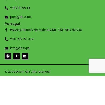
+47 314 100 66
post@dosp.no
Portugal
Praceta Primeiro de Maio 4, 2625-452 Forte da Casa
+351 939 152 329
info@dosp.pt
© 2026 DOSP. All rights reserved.
Shop
Wishlist
Cart