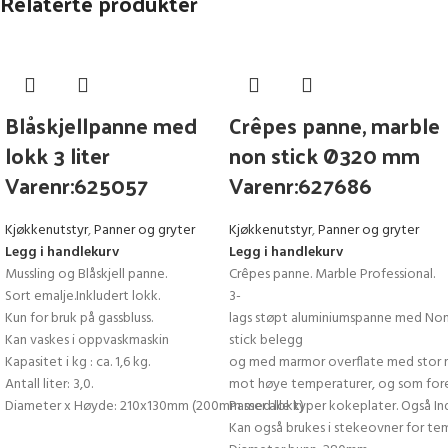
Relaterte produkter
Blåskjellpanne med
Crêpes panne, marble
lokk 3 liter
non stick Ø320 mm
Varenr:625057
Varenr:627686
Kjøkkenutstyr
,
Panner og gryter
Kjøkkenutstyr
,
Panner og gryter
Legg i handlekurv
Legg i handlekurv
Mussling og Blåskjell panne.
Crêpes panne. Marble Professional.
Sort emalje.Inkludert lokk.
3-
Kun for bruk på gassbluss.
lags støpt aluminiumspanne med No
Kan vaskes i oppvaskmaskin
stick belegg
Kapasitet i kg : ca. 1,6 kg.
og med marmor overflate med stor 
Antall liter: 3,0.
mot høye temperaturer, og som fore
Diameter x Høyde: 210x130mm (200mm med lokk)
Passer alle typer kokeplater. Også In
Kan også brukes i stekeovner for tem