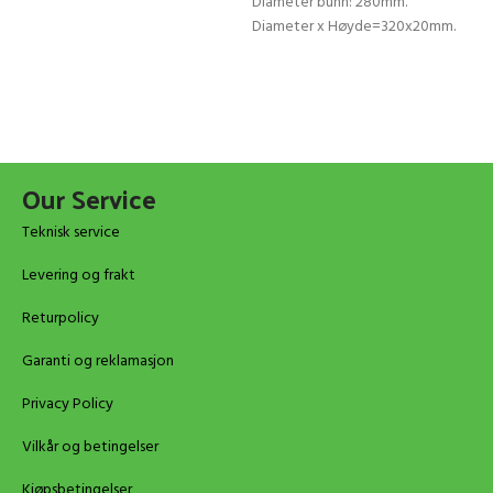
Diameter bunn: 280mm.
Diameter x Høyde=320x20mm.
Our Service
Teknisk service
Levering og frakt
Returpolicy
Garanti og reklamasjon
Privacy Policy
Vilkår og betingelser
Kjøpsbetingelser