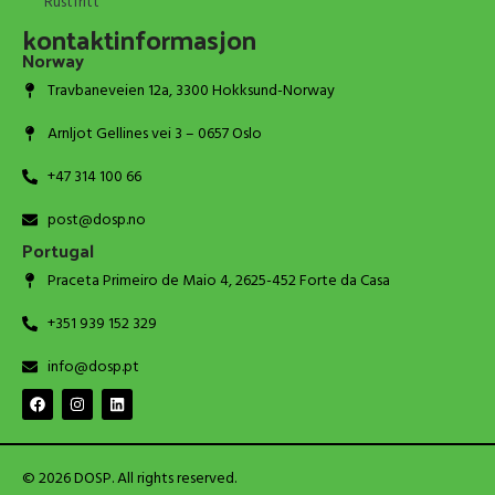
Rustfritt
kontaktinformasjon
Norway
Travbaneveien 12a, 3300 Hokksund-Norway
Arnljot Gellines vei 3 – 0657 Oslo
+47 314 100 66
post@dosp.no
Portugal
Praceta Primeiro de Maio 4, 2625-452 Forte da Casa
+351 939 152 329
info@dosp.pt
© 2026 DOSP. All rights reserved.