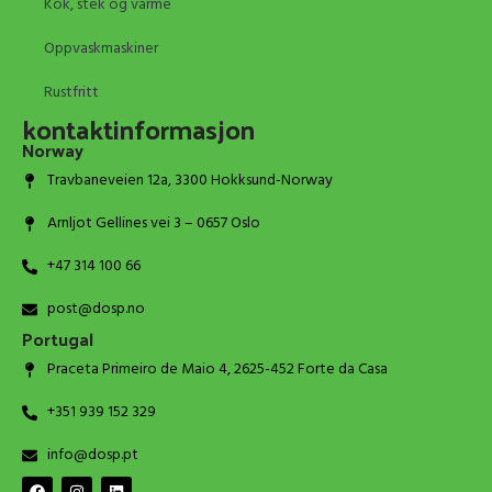
Kok, stek og varme
Oppvaskmaskiner
Rustfritt
kontaktinformasjon
Norway
Travbaneveien 12a, 3300 Hokksund-Norway
Arnljot Gellines vei 3 – 0657 Oslo
+47 314 100 66
post@dosp.no
Portugal
Praceta Primeiro de Maio 4, 2625-452 Forte da Casa
+351 939 152 329
info@dosp.pt