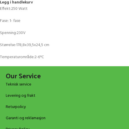
Legg i handlekurv
Effekt:250 Watt
Fase: 1- fase
Spenning:230V
Størrelse:178,8x39,5x24,5 cm
Temperaturområde:2-6°C
Our Service
Teknisk service
Levering og frakt
Returpolicy
Garanti og reklamasjon