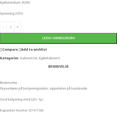
Kjølemedium: R290
Spenning:230V
LEGG I HANDLEKURV
Compare
Add to wishlist
Kategorier:
Kabinetter
,
Kjølekabinett
BESKRIVELSE
Beskrivelse
Skyvedører på betjeningssiden, vippeluker på kundeside.
God belysning med LED- lys.
Kapasitet monter 12×1/1 GN