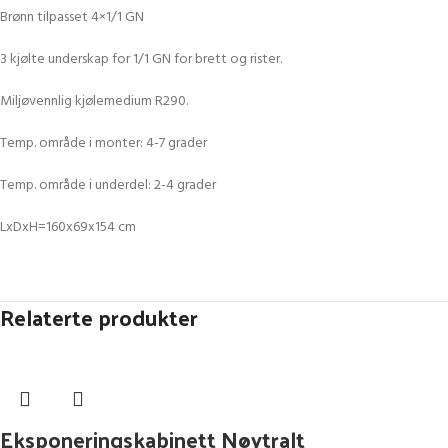
Brønn tilpasset 4×1/1 GN
3 kjølte underskap for 1/1 GN for brett og rister.
Miljøvennlig kjølemedium R290.
Temp. område i monter: 4-7 grader
Temp. område i underdel: 2-4 grader
LxDxH=160x69x154 cm
Relaterte produkter
Eksponeringskabinett Nøytralt