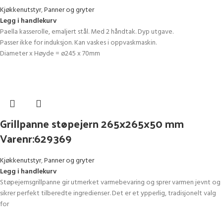
Kjøkkenutstyr
,
Panner og gryter
Legg i handlekurv
Paella kasserolle, emaljert stål. Med 2 håndtak. Dyp utgave.
Passer ikke for induksjon. Kan vaskes i oppvaskmaskin.
Diameter x Høyde = ø245 x 70mm
Grillpanne støpejern 265x265x50 mm
Varenr:629369
Kjøkkenutstyr
,
Panner og gryter
Legg i handlekurv
Støpejernsgrillpanne gir utmerket varmebevaring og sprer varmen jevnt og
sikrer perfekt tilberedte ingredienser. Det er et ypperlig, tradisjonelt valg
for