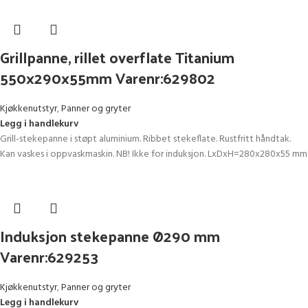
Grillpanne, rillet overflate Titanium
550x290x55mm Varenr:629802
Kjøkkenutstyr
,
Panner og gryter
Legg i handlekurv
Grill-stekepanne i støpt aluminium. Ribbet stekeflate. Rustfritt håndtak.
Kan vaskes i oppvaskmaskin. NB! Ikke for induksjon. LxDxH=280x280x55 mm
Induksjon stekepanne Ø290 mm
Varenr:629253
Kjøkkenutstyr
,
Panner og gryter
Legg i handlekurv