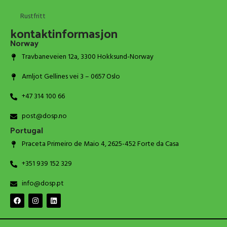
Rustfritt
kontaktinformasjon
Norway
Travbaneveien 12a, 3300 Hokksund-Norway
Arnljot Gellines vei 3 – 0657 Oslo
+47 314 100 66
post@dosp.no
Portugal
Praceta Primeiro de Maio 4, 2625-452 Forte da Casa
+351 939 152 329
info@dosp.pt