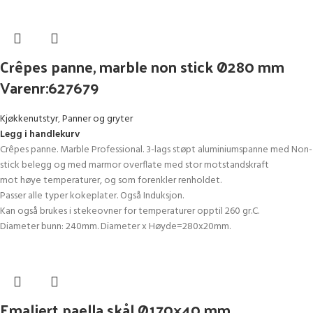
Crêpes panne, marble non stick Ø280 mm
Varenr:627679
Kjøkkenutstyr
,
Panner og gryter
Legg i handlekurv
Crêpes panne. Marble Professional. 3-lags støpt aluminiumspanne med Non-
stick belegg og med marmor overflate med stor motstandskraft
mot høye temperaturer, og som forenkler renholdet.
Passer alle typer kokeplater. Også Induksjon.
Kan også brukes i stekeovner for temperaturer opptil 260 gr.C.
Diameter bunn: 240mm. Diameter x Høyde=280x20mm.
Emaljert paella skål Ø170×40 mm