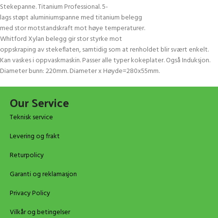
Stekepanne. Titanium Professional. 5-
lags støpt aluminiumspanne med titanium belegg
med stor motstandskraft mot høye temperaturer.
Whitford Xylan belegg gir stor styrke mot
oppskraping av stekeflaten, samtidig som at renholdet blir svært enkelt.
Kan vaskes i oppvaskmaskin. Passer alle typer kokeplater. Også Induksjon.
Diameter bunn: 220mm. Diameter x Høyde=280x55mm.
Our Service
Teknisk service
Levering og frakt
Returpolicy
Garanti og reklamasjon
Privacy Policy
Vilkår og betingelser