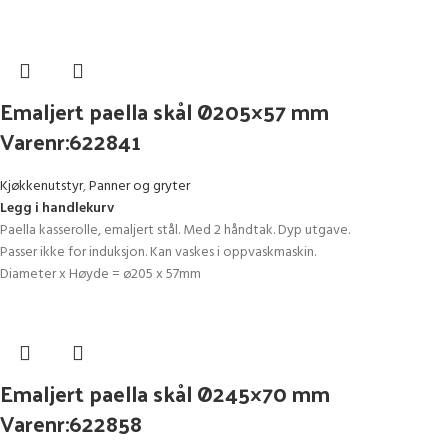
Emaljert paella skål Ø205×57 mm
Varenr:622841
Kjøkkenutstyr
,
Panner og gryter
Legg i handlekurv
Paella kasserolle, emaljert stål. Med 2 håndtak. Dyp utgave.
Passer ikke for induksjon. Kan vaskes i oppvaskmaskin.
Diameter x Høyde = ø205 x 57mm
Emaljert paella skål Ø245×70 mm
Varenr:622858