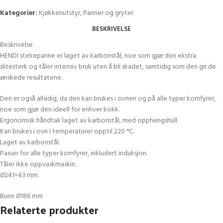
Kategorier:
Kjøkkenutstyr
,
Panner og gryter
BESKRIVELSE
Beskrivelse
HENDI stekepanne er laget av karbonstål, noe som gjør den ekstra
slitesterk og tåler intensiv bruk uten å bli skadet, samtidig som den gir de
ønskede resultatene.
Den er også allsidig, da den kan brukes i ovnen og på alle typer komfyrer,
noe som gjør den ideell for enhver kokk.
Ergonomisk håndtak laget av karbonstål, med opphengshull.
Kan brukes i ovn i temperaturer opptil 220 °C.
Laget av karbonstål.
Passer for alle typer komfyrer, inkludert induksjon.
Tåler ikke oppvaskmaskin.
Ø241×43 mm.
Bunn Ø186 mm
Relaterte produkter