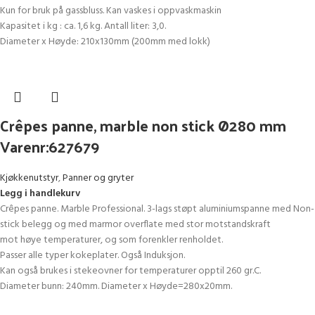
Kun for bruk på gassbluss. Kan vaskes i oppvaskmaskin
Kapasitet i kg : ca. 1,6 kg. Antall liter: 3,0.
Diameter x Høyde: 210x130mm (200mm med lokk)
Crêpes panne, marble non stick Ø280 mm
Varenr:627679
Kjøkkenutstyr
,
Panner og gryter
Legg i handlekurv
Crêpes panne. Marble Professional. 3-lags støpt aluminiumspanne med Non-
stick belegg og med marmor overflate med stor motstandskraft
mot høye temperaturer, og som forenkler renholdet.
Passer alle typer kokeplater. Også Induksjon.
Kan også brukes i stekeovner for temperaturer opptil 260 gr.C.
Diameter bunn: 240mm. Diameter x Høyde=280x20mm.