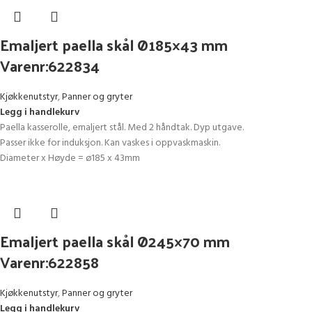
Emaljert paella skål Ø185×43 mm
Varenr:622834
Kjøkkenutstyr
,
Panner og gryter
Legg i handlekurv
Paella kasserolle, emaljert stål. Med 2 håndtak. Dyp utgave.
Passer ikke for induksjon. Kan vaskes i oppvaskmaskin.
Diameter x Høyde = ø185 x 43mm
Emaljert paella skål Ø245×70 mm
Varenr:622858
Kjøkkenutstyr
,
Panner og gryter
Legg i handlekurv