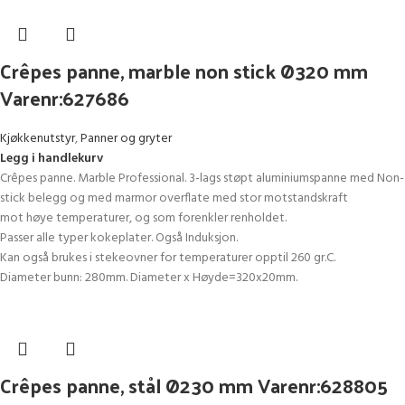
Crêpes panne, marble non stick Ø320 mm
Varenr:627686
Kjøkkenutstyr
,
Panner og gryter
Legg i handlekurv
Crêpes panne. Marble Professional. 3-lags støpt aluminiumspanne med Non-
stick belegg og med marmor overflate med stor motstandskraft
mot høye temperaturer, og som forenkler renholdet.
Passer alle typer kokeplater. Også Induksjon.
Kan også brukes i stekeovner for temperaturer opptil 260 gr.C.
Diameter bunn: 280mm. Diameter x Høyde=320x20mm.
Crêpes panne, stål Ø230 mm Varenr:628805