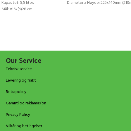
Kapasitet: 5,5 liter.
Diameter x Høyde: 225x140mm (210
Mål: ø16x(h)28 cm
Our Service
Teknisk service
Levering og frakt
Returpolicy
Garanti og reklamasjon
Privacy Policy
Vilkår og betingelser