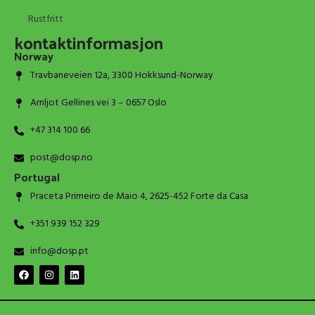
Rustfritt
kontaktinformasjon
Norway
Travbaneveien 12a, 3300 Hokksund-Norway
Arnljot Gellines vei 3 – 0657 Oslo
+47 314 100 66
post@dosp.no
Portugal
Praceta Primeiro de Maio 4, 2625-452 Forte da Casa
+351 939 152 329
info@dosp.pt