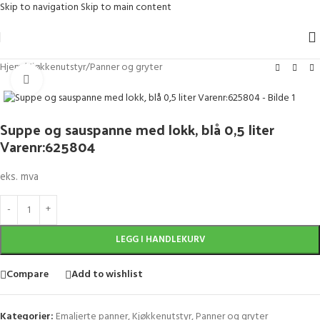
Skip to navigation
Skip to main content
Hjem
/
Kjøkkenutstyr
/
Panner og gryter
Klikk for større bilde
Suppe og sauspanne med lokk, blå 0,5 liter
Varenr:625804
eks. mva
LEGG I HANDLEKURV
Compare
Add to wishlist
Kategorier:
Emaljerte panner
,
Kjøkkenutstyr
,
Panner og gryter