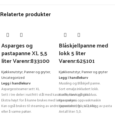
Relaterte produkter
Asparges og
Blåskjellpanne med
pastapanne XL 5,5
lokk 5 liter
liter Varenr:833100
Varenr:625101
Kjøkkenutstyr
,
Panner og gryter
,
Kjøkkenutstyr
,
Panner og gryter
Uncategorized
Legg i handlekurv
Legg i handlekurv
Mussling og Blåskjell panne.
Aspargessteamer sett XL
Sort emalje.Inkludert lokk.
Sett i tre deler i rustfritt stål med kasserolle, kurv og lokk.
Kun for bruk på gassbluss.
Ekstra høyt for å kunne brukes med lang asparges.
Kan vaskes i oppvaskmaskin
Kan også brukes til steaming av andre grønnsaker, fisk, til koking av pasta
Kapasitet i kg : ca. 2,4 kg.
eller å varme pølser.
Antall liter: 5,0.