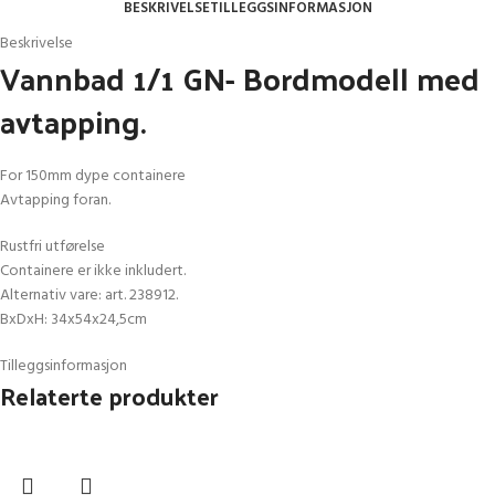
BESKRIVELSE
TILLEGGSINFORMASJON
Beskrivelse
Vannbad 1/1 GN- Bordmodell med
avtapping.
For 150mm dype containere
Avtapping foran.
Rustfri utførelse
Containere er ikke inkludert.
Alternativ vare: art. 238912.
BxDxH: 34x54x24,5cm
Tilleggsinformasjon
Relaterte produkter