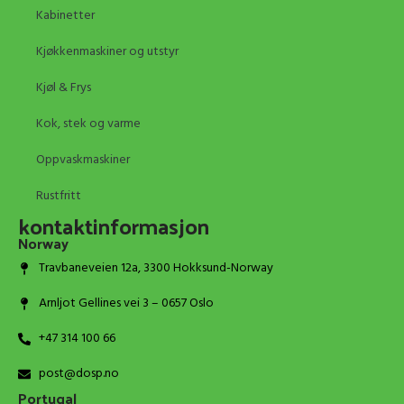
Kabinetter
Kjøkkenmaskiner og utstyr
Kjøl & Frys
Kok, stek og varme
Oppvaskmaskiner
Rustfritt
kontaktinformasjon
Norway
Travbaneveien 12a, 3300 Hokksund-Norway
Arnljot Gellines vei 3 – 0657 Oslo
+47 314 100 66
post@dosp.no
Portugal