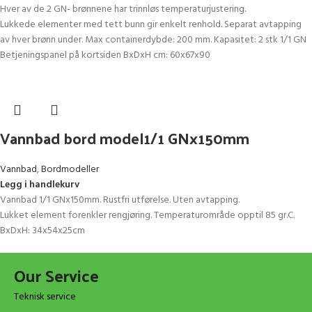
Hver av de 2 GN- brønnene har trinnløs temperaturjustering.
Lukkede elementer med tett bunn gir enkelt renhold. Separat avtapping
av hver brønn under. Max containerdybde: 200 mm. Kapasitet: 2 stk 1/1 GN
Betjeningspanel på kortsiden BxDxH cm: 60x67x90
Vannbad bord model1/1 GNx150mm
Vannbad
,
Bordmodeller
Legg i handlekurv
Vannbad 1/1 GNx150mm. Rustfri utførelse. Uten avtapping.
Lukket element forenkler rengjøring. Temperaturområde opptil 85 gr.C.
BxDxH: 34x54x25cm
Our Service
Teknisk service