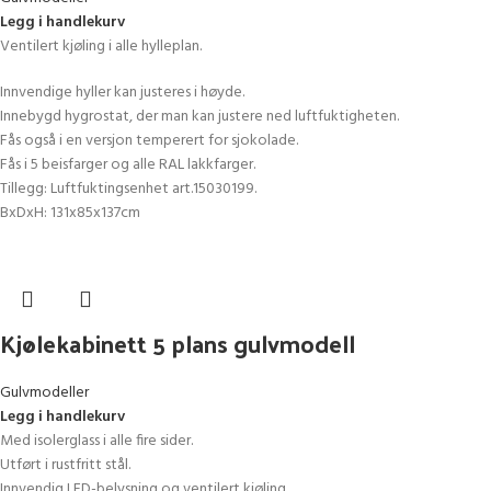
Legg i handlekurv
Ventilert kjøling i alle hylleplan.
Innvendige hyller kan justeres i høyde.
Innebygd hygrostat, der man kan justere ned luftfuktigheten.
Fås også i en versjon temperert for sjokolade.
Fås i 5 beisfarger og alle RAL lakkfarger.
Tillegg: Luftfuktingsenhet art.15030199.
BxDxH: 131x85x137cm
Kjølekabinett 5 plans gulvmodell
Gulvmodeller
Legg i handlekurv
Med isolerglass i alle fire sider.
Utført i rustfritt stål.
Innvendig LED-belysning og ventilert kjøling.