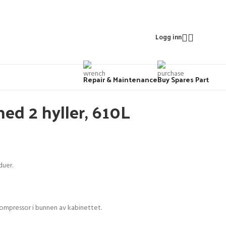
Logg inn
Repair & Maintenance
Buy Spares Part
ed 2 hyller, 610L
duer.
kompressor i bunnen av kabinettet.