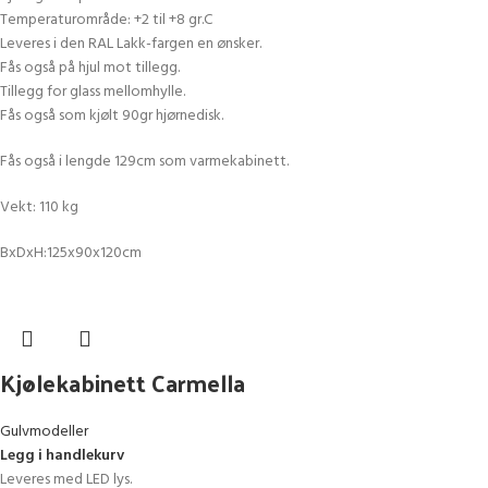
Temperaturområde: +2 til +8 gr.C
Leveres i den RAL Lakk-fargen en ønsker.
Fås også på hjul mot tillegg.
Tillegg for glass mellomhylle.
Fås også som kjølt 90gr hjørnedisk.
Fås også i lengde 129cm som varmekabinett.
Vekt: 110 kg
BxDxH:125x90x120cm
Kjølekabinett Carmella
Gulvmodeller
Legg i handlekurv
Leveres med LED lys.