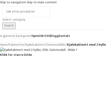
Skip to navigation
Skip to main content
Select category
Search
la gjennom kategorier
Hjem
OM OSS
Blogg
Kontakt
Hjem
/
Kabinetter
/
Kjølekabinett
/
Gulvmodeller
/
Kjølekabinett med 2 hylle
Klikk for større bilde