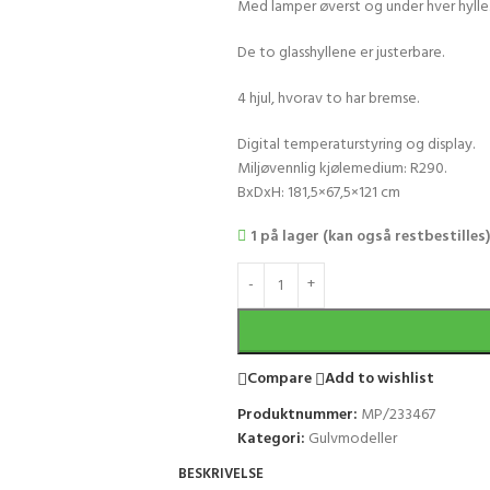
Med lamper øverst og under hver hylle
De to glasshyllene er justerbare.
4 hjul, hvorav to har bremse.
Digital temperaturstyring og display.
Miljøvennlig kjølemedium: R290.
BxDxH: 181,5×67,5×121 cm
1 på lager (kan også restbestilles
Compare
Add to wishlist
Produktnummer:
MP/233467
Kategori:
Gulvmodeller
BESKRIVELSE