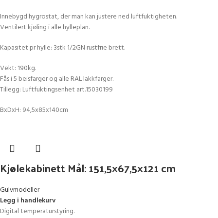
Innebygd hygrostat, der man kan justere ned luftfuktigheten.
Ventilert kjøling i alle hylleplan.
Kapasitet pr hylle: 3stk 1/2GN rustfrie brett.
Vekt: 190kg.
Fås i 5 beisfarger og alle RAL lakkfarger.
Tillegg: Luftfuktingsenhet art.15030199
BxDxH: 94,5x85x140cm
Kjølekabinett Mål: 151,5×67,5×121 cm
Gulvmodeller
Legg i handlekurv
Digital temperaturstyring.