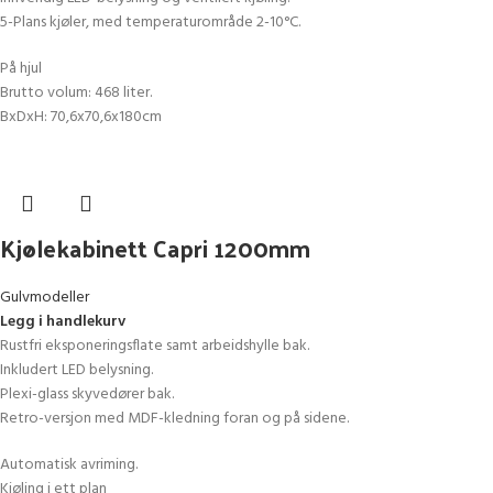
5-Plans kjøler, med temperaturområde 2-10°C.
På hjul
Brutto volum: 468 liter.
BxDxH: 70,6x70,6x180cm
Kjølekabinett Capri 1200mm
Gulvmodeller
Legg i handlekurv
Rustfri eksponeringsflate samt arbeidshylle bak.
Inkludert LED belysning.
Plexi-glass skyvedører bak.
Retro-versjon med MDF-kledning foran og på sidene.
Automatisk avriming.
Kjøling i ett plan