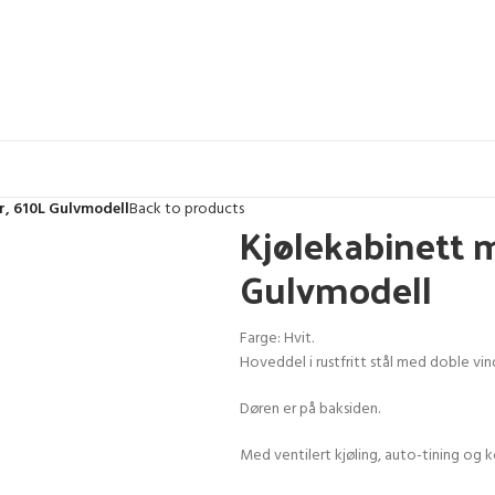
r, 610L Gulvmodell
Back to products
Kjølekabinett m
Gulvmodell
Farge: Hvit.
Hoveddel i rustfritt stål med doble vin
Døren er på baksiden.
Med ventilert kjøling, auto-tining og 