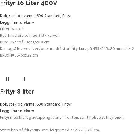
Frityr 16 Liter 400V
Kok, stek og varme
,
600 Standard
,
Frityr
Legg i handlekurv
Frityr 16 Liter.
Rustfri utførelse med 3 stk kurver.
Kurv: Hver på 13x23,5x10 cm
Kan også leveres i versjoner med: 1 stor frityrkurv på 455x245x80 mm elle
BxDxH=66x60x29 cm
Frityr 8 liter
Kok, stek og varme
,
600 Standard
,
Frityr
Legg i handlekurv
Frityr med kraftig avtappingskrane i fronten, samt helsveist frityrbrønn.
Størrelsen på frityrkurv som følger med er 21x23,5x10cm.