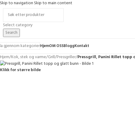
Skip to navigation
Skip to main content
Select category
Search
la gjennom kategorier
Hjem
OM OSS
Blogg
Kontakt
Hjem
/
Kok, stek og varme
/
Grill
/
Pressgriller
/
Pressgrill, Panini Rillet topp
Klikk for større bilde