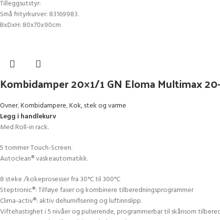
Tilleggsutstyr:
Små frityrkurver: 83169983.
BxDxH: 80x70x90cm
Kombidamper 20×1/1 GN Eloma Multimax 20
Ovner
,
Kombidampere
,
Kok, stek og varme
Legg i handlekurv
Med Roll-in rack.
5 tommer Touch-Screen.
Autoclean® vaskeautomatikk.
8 steke /kokeprosesser fra 30°C til 300°C
Steptronic®: Tilføye faser og kombinere tilberedningsprogrammer
Clima-activ®: aktiv dehumifisering og luftinnslipp.
Viftehastighet i 5 nivåer og pulserende, programmerbar til skånsom tilbere