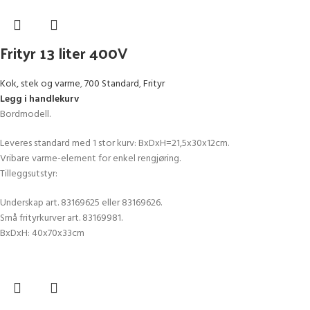
Frityr 13 liter 400V
Kok, stek og varme
,
700 Standard
,
Frityr
Legg i handlekurv
Bordmodell.
Leveres standard med 1 stor kurv: BxDxH=21,5x30x12cm.
Vribare varme-element for enkel rengjøring.
Tilleggsutstyr:
Underskap art. 83169625 eller 83169626.
Små frityrkurver art. 83169981.
BxDxH: 40x70x33cm