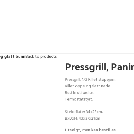
 og glatt bunn
Back to products
Pressgrill, Pani
Pressgrill, 1/2 Rillet støpejern.
Rillet oppe og slett nede.
Rustfri utførelse.
Termostatstyrt.
Stekeflate: 34x23cm.
BxDxH: 43x37x21cm
Utsolgt, men kan bestilles