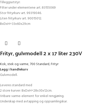
Tilleggsutstyr:
Filter under elementene art. 83155069
Stor frityrkurv art. 99319046.
Liten frityrkurv art. 90015012.
BxDxH=33x60x29cm
Frityr, gulvmodell 2 x 17 liter 230V
Kok, stek og varme
,
700 Standard
,
Frityr
Legg i handlekurv
Gulvmodell.
Leveres standard med
2 store kurver: BxDxH=28x30x12cm.
Vribare varme-element for enkel rengjøring.
Underskap med avtapping og oppsamlingskar.