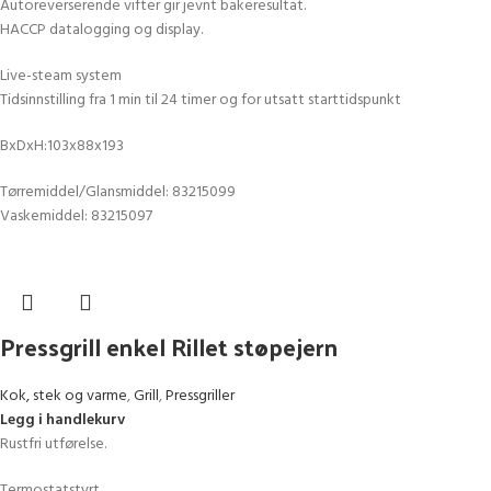
Autoreverserende vifter gir jevnt bakeresultat.
HACCP datalogging og display.
Live-steam system
Tidsinnstilling fra 1 min til 24 timer og for utsatt starttidspunkt
BxDxH:103x88x193
Tørremiddel/Glansmiddel: 83215099
Vaskemiddel: 83215097
Pressgrill enkel Rillet støpejern
Kok, stek og varme
,
Grill
,
Pressgriller
Legg i handlekurv
Rustfri utførelse.
Termostatstyrt.