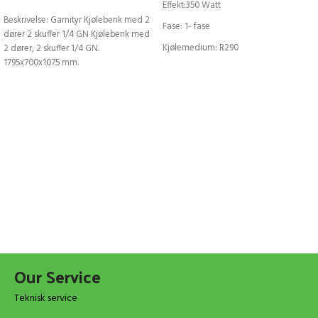
Effekt:350 Watt
Beskrivelse: Garnityr Kjølebenk med 2
Fase: 1- fase
dører 2 skuffer 1/4 GN Kjølebenk med
Kjølemedium: R290
2 dører, 2 skuffer 1/4 GN.
1795x700x1075 mm.
Spenning:230V
Temperaturområde: 0-5°C
Topline:Topline
Our Service
Teknisk service