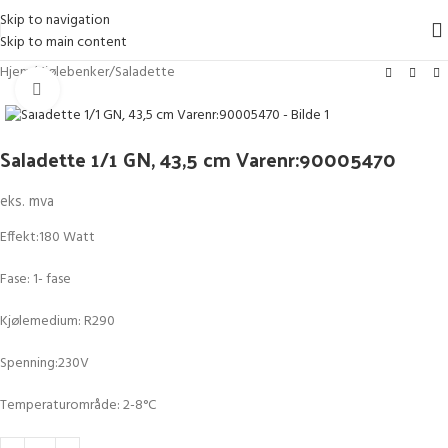
Skip to navigation
Skip to main content
Hjem
/
Kjølebenker
/
Saladette
Klikk for større bilde
Saladette 1/1 GN, 43,5 cm Varenr:90005470
eks. mva
Effekt:180 Watt
Fase: 1- fase
Kjølemedium: R290
Spenning:230V
Temperaturområde: 2-8°C