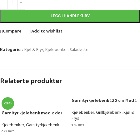
LEGG I HANDLEKURV
Compare
Add to wishlist
Kategorier:
Kjøl & Frys
,
Kjølebenker
,
Saladette
Relaterte produkter
Garnityrkjølebenk 120 cm Med 1
-26%
x skuffe og 2 x dører
Varenr:100021334
Garnityr kjølebenk med 2 dør
Kjølebenker
,
Grillkjølebenk
,
Kjøl &
og 2 skuffeseksjon- låsbarhjul
Frys
Kjølebenker
,
Garnityrkjølebenk
eks. mva
eks. mva
LEGG I HANDLEKURV
LEGG I HANDLEKURV