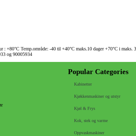
 : +80°C Temp.område: -40 til +40°C maks.10 dager +70°C i maks.
933 og 90005934
Popular Categories
Kabinetter
Kjøkkenmaskiner og utstyr
ør
Kjøl & Frys
Kok, stek og varme
Oppvaskmaskiner