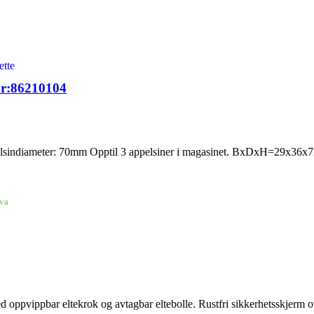
ette
enr:86210104
pelsindiameter: 70mm Opptil 3 appelsiner i magasinet. BxDxH=29x36x
mva
oppvippbar eltekrok og avtagbar eltebolle. Rustfri sikkerhetsskjerm ove