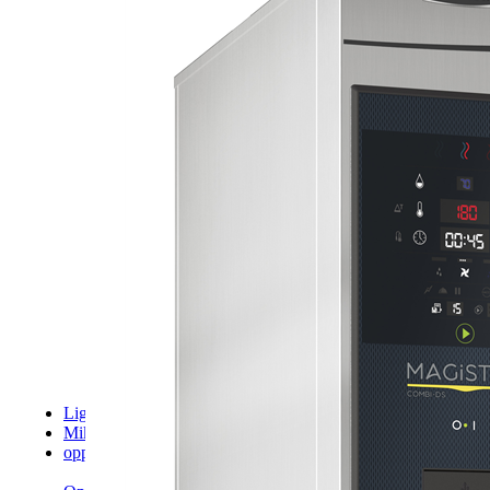
Kebabgrill
Kullgrill
Lavasteingrill
Pressgriller
Salamander
Koketopper
Induksjon
Ovner
Bake off
High-speed ovn
Kombidampere
Mikrobølgeovn
Pizza
Herteovner og stenovner
Pizzaovner
Stekepanner
Elektrisk tipp
Vannbad
Bordmodeller
Gulvmodeller
Lighting
Miksere og eltemaskiner
oppvask
Benker