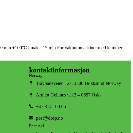
 30 min +100°C i maks. 15 min For vakuummaskiner med kammer
kontaktinformasjon
Norway
Travbaneveien 12a, 3300 Hokksund-Norway
Arnljot Gellines vei 3 – 0657 Oslo
+47 314 100 66
post@dosp.no
Portugal