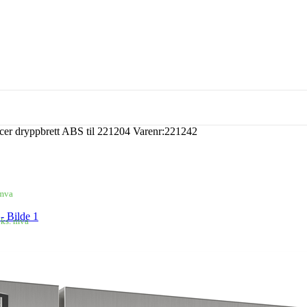
icer dryppbrett ABS til 221204 Varenr:221242
 mva
eks. mva