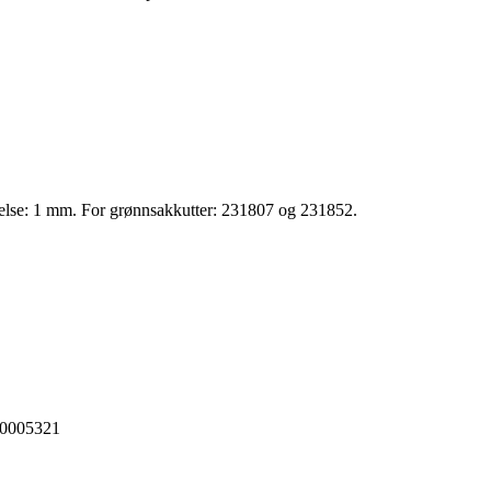
else: 1 mm. For grønnsakkutter: 231807 og 231852.
90005321