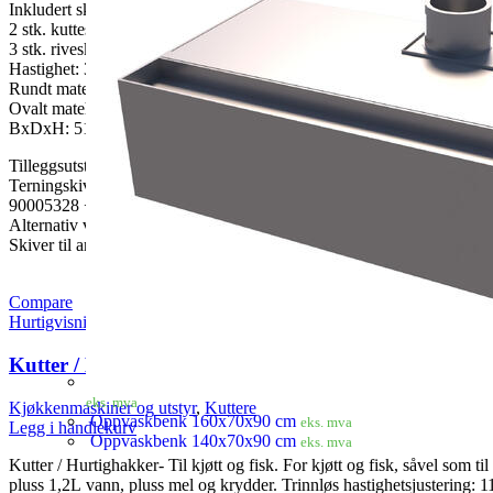
Inkludert skivesett (5 stk):
2 stk. kutteskiver 2 og 4 mm.
3 stk. riveskiver: 3, 4 og 7 mm.
Hastighet: 300 o/minutt
Rundt matehull: ø54 mm .
Ovalt matehull: Maks 170x80 mm.
BxDxH: 51x28x46cm
Tilleggsutstyr:
Terningskive 10x10 mm. til kutting av grønnsaker i terninger:
90005328 + 90005329.
Alternativ vare: 231807, 231852
Skiver til andre terningstørrelser kan leveres.
Compare
Hurtigvisning
Kutter / Hurtighakker Til kjøtt og fisk
eks. mva
Kjøkkenmaskiner og utstyr
,
Kuttere
Oppvaskbenk 160x70x90 cm
eks. mva
Legg i handlekurv
Oppvaskbenk 140x70x90 cm
eks. mva
Kutter / Hurtighakker- Til kjøtt og fisk. For kjøtt og fisk, såvel som 
pluss 1,2L vann, pluss mel og krydder. Trinnløs hastighetsjustering: 