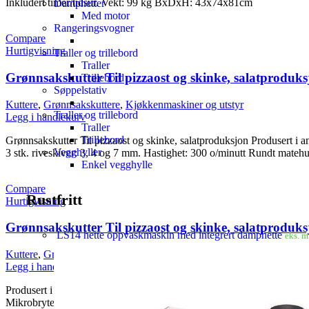
Inkludert timer/tidsur. Vekt: 99 kg BxDxH: 43x74x81cm
Damphetter
Med motor
Rangeringsvogner
Compare
Hurtigvisning
Traller og trillebord
Traller
Grønnsakskutter Til pizzaost og skinke, salatproduks
Trillebord
Søppelstativ
Kuttere
,
Grønnsakskuttere
,
Kjøkkenmaskiner og utstyr
Traller og trillebord
Legg i handlekurv
Traller
Trillebord
Grønnsakskutter Til pizzaost og skinke, salatproduksjon Produsert i a
Vegghyller
3 stk. riveskiver: 3, 4 og 7 mm. Hastighet: 300 o/minutt Rundt ma
Enkel vegghylle
Compare
Rustfritt
Hurtigvisning
Grønnsakskutter Til pizzaost og skinke, salatproduks
LS14 hette oppvaskmaskin med integrert damphette
eks. 
Kuttere
,
Grønnsakskuttere
,
Kjøkkenmaskiner og utstyr
Legg i handlekurv
Produsert i anodisert aluminium.
Mikrobryter både på lokk og stuehåndtak.