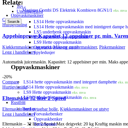
Enkel vegghylle
Relaterte produkter
Toys
Magistar Combi DS Elektrisk Kombiovn 8GN1/1
eks. mva
Uncategorized
Oppvaskmaskiner
Compare
LS14 Hette oppvaskmaskin
Search
Hurtigvisning
LS14 Hette oppvaskmaskin med inintigrert dampe h
LS5 underbenk oppvaskmaskin
Appelsinpresse Kapasitet 12 appelsiner pr. min. Var
LS6 underben oppvaskmaskin
LS9 Hette oppvaskmaskin
Kjøkkenmaskiner og utstyr
,
Miksere og eltemaskiner
,
Piskemaskiner
Oppvaskkurver og stativ
Legg i handlekurv
Spyledusjer
Automatisk juicemaskin. Kapasitet: 12 appelsiner per min. Maks ap
Oppvaskmaskiner
-20%
LS14 hette oppvaskmaskin med integrert damphette
Compare
eks. 
LS14 Hette oppvaskmaskin
Hurtigvisning
eks. mva
LS9 Hette oppvaskmaskin
eks. mva
LS6 Underbenk oppvaskmaskin
Eltemaskin 32 liter 2 Speed
eks. mva
Rustfritt
Benker
Eltemaskin med avtagbar bolle
,
Kjøkkenmaskiner og utstyr
Forvaskebenker
Legg i handlekurv
Oppvaskbenker
Eltemaskin – 32 liter 2 Speed Max deigvekt: 20 kg Kraftig maskin med 
Tørkebenker