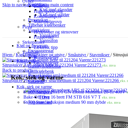
Ovner
Kjøleskap
Skip to navigation
Skip to main content
Bake off
Kjøl med glassdør
High-speed ovn
Kjøl med ståldør
Kombidampere
Prosesskap
Mikrobølgeovn
Tilbehør kjølebenker
Pizza
Vannkjølere
Herteovner og stenovner
Vannkjøler
Pizzaovner
Vannsifon
Stekepanner
Kjøl og fryserom
Elektrisk tipp
Fryseaggregat
Vannbad
Hjem
/
Kjøkkenmaskiner og utstyr
/
Småutstyr
/
Stavmikser
/
Sitrusju
Rom
Bordmodeller
Kjølebenker
Gulvmodeller
Sitrusjuicer Anti-splash hette til 221204 Varenr:221273
eks. mva
Garnityrkjølebenk
Back to products
Grillkjølebenk
Kok, stek og varme
Pizzakjølebenk
Sitrusjuicer Pressekjegler små/medium til 221204 Varenr:221266
eks.
Saladette
Kok, stek og varme
600 Standard
Kombidamper 20x1/1 GN Eloma Multimax 20-11 400V
Frityr
Bake-Off Ovn 16 brett FM STB 616 V7 T
eks. mva
700 Standard
Stekepanne, induksjon medium 90 mm dybde
eks. mva
Frityr
Grill
Beltegrill
Brødvarmer
Flatgrill