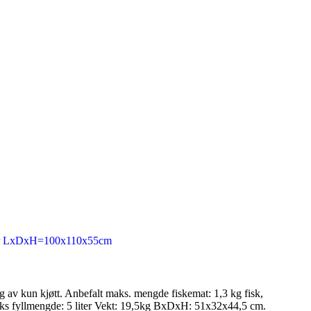
tor LxDxH=100x110x55cm
ing av kun kjøtt. Anbefalt maks. mengde fiskemat: 1,3 kg fisk,
, maks fyllmengde: 5 liter Vekt: 19,5kg BxDxH: 51x32x44,5 cm.