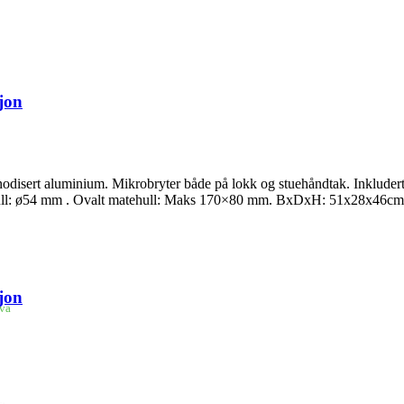
jon
nodisert aluminium. Mikrobryter både på lokk og stuehåndtak. Inkludert s
tehull: ø54 mm . Ovalt matehull: Maks 170×80 mm. BxDxH: 51x28x46cm T
jon
mva