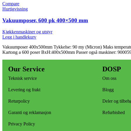
Compare
Hurtigvisning
Vakuumposer, 600 pk 400×500 mm
Kjøkkenmaskiner og utstyr
Legg i handlekurv
Vakuumposer 400x500mm Tykkelse: 90 my (Micron) Maks temperatur
Kartong a 600 poser BxH:400x500mm Passer også maskiner: 90005
Our Service
DOSP
Teknisk service
Om oss
Levering og frakt
Blogg
Returpolicy
Deler og tilbeh
Garanti og reklamasjon
Refurbished
Privacy Policy