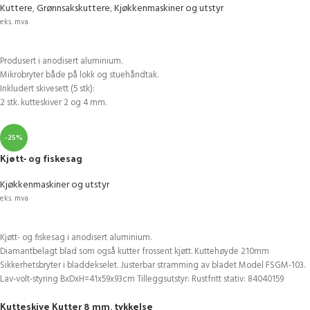
Kuttere
,
Grønnsakskuttere
,
Kjøkkenmaskiner og utstyr
eks. mva
LEGG I HANDLEKURV
Produsert i anodisert aluminium.
Mikrobryter både på lokk og stuehåndtak.
Inkludert skivesett (5 stk):
2 stk. kutteskiver 2 og 4 mm.
3 stk. riveskiver: 3, 4 og 7 mm.
Hastighet: 300 o/minutt
-25%
Rundt matehull: ø54 mm .
Kjøtt- og fiskesag
Ovalt matehull: Maks 170x80 mm.
BxDxH: 51x28x46cm
Kjøkkenmaskiner og utstyr
Tilleggsutstyr:
eks. mva
Terningskive 10x10 mm. til kutting av grønnsaker i terninger:
LEGG I HANDLEKURV
90005328 + 90005329.
Alternativ vare: 231807, 231852
Kjøtt- og fiskesag i anodisert aluminium.
Skiver til andre terningstørrelser kan leveres.
Diamantbelagt blad som også kutter frossent kjøtt. Kuttehøyde 210mm
Sikkerhetsbryter i bladdekselet. Justerbar stramming av bladet Model FSGM-103.
Lav-volt-styring BxDxH=41x59x93cm Tilleggsutstyr: Rustfritt stativ: 84040159
Sagblad: 99208055
Kutteskive Kutter 8 mm. tykkelse