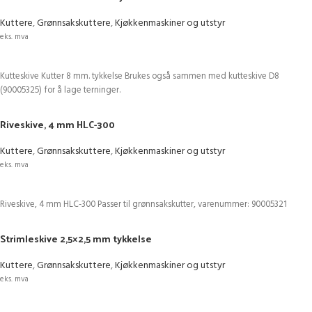
Kuttere
,
Grønnsakskuttere
,
Kjøkkenmaskiner og utstyr
eks. mva
LEGG I HANDLEKURV
Kutteskive Kutter 8 mm. tykkelse Brukes også sammen med kutteskive D8
(90005325) for å lage terninger.
Riveskive, 4 mm HLC-300
Kuttere
,
Grønnsakskuttere
,
Kjøkkenmaskiner og utstyr
eks. mva
LEGG I HANDLEKURV
Riveskive, 4 mm HLC-300 Passer til grønnsakskutter, varenummer: 90005321
Strimleskive 2,5×2,5 mm tykkelse
Kuttere
,
Grønnsakskuttere
,
Kjøkkenmaskiner og utstyr
eks. mva
LEGG I HANDLEKURV