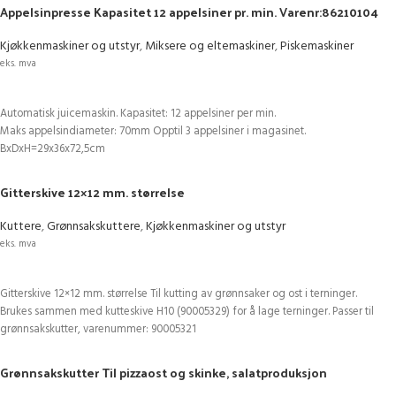
Appelsinpresse Kapasitet 12 appelsiner pr. min. Varenr:86210104
Kjøkkenmaskiner og utstyr
,
Miksere og eltemaskiner
,
Piskemaskiner
eks. mva
LEGG I HANDLEKURV
Automatisk juicemaskin. Kapasitet: 12 appelsiner per min.
Maks appelsindiameter: 70mm Opptil 3 appelsiner i magasinet.
BxDxH=29x36x72,5cm
Gitterskive 12×12 mm. størrelse
Kuttere
,
Grønnsakskuttere
,
Kjøkkenmaskiner og utstyr
eks. mva
LEGG I HANDLEKURV
Gitterskive 12×12 mm. størrelse Til kutting av grønnsaker og ost i terninger.
Brukes sammen med kutteskive H10 (90005329) for å lage terninger. Passer til
grønnsakskutter, varenummer: 90005321
Grønnsakskutter Til pizzaost og skinke, salatproduksjon