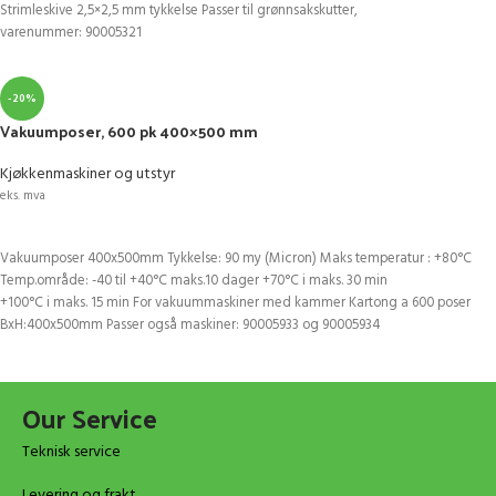
Strimleskive 2,5×2,5 mm tykkelse Passer til grønnsakskutter,
varenummer: 90005321
-20%
Vakuumposer, 600 pk 400×500 mm
Kjøkkenmaskiner og utstyr
eks. mva
LEGG I HANDLEKURV
Vakuumposer 400x500mm Tykkelse: 90 my (Micron) Maks temperatur : +80°C
Temp.område: -40 til +40°C maks.10 dager +70°C i maks. 30 min
+100°C i maks. 15 min For vakuummaskiner med kammer Kartong a 600 poser
BxH:400x500mm Passer også maskiner: 90005933 og 90005934
Our Service
Teknisk service
Levering og frakt